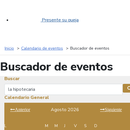
Presente su queja
Inicio
Calendario de eventos
Buscador de eventos
Buscador de eventos
Buscar
Buscar
Calendario General
Agosto 2026
Anterior
Siguiente
L
M
M
J
V
S
D