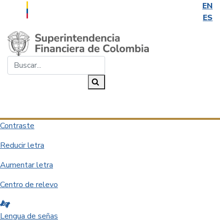
EN
ES
Saltar al contenido principal
Buscar...
Buscar
Desplegar navegación
Contraste
Reducir letra
Aumentar letra
Centro de relevo
Lengua de señas