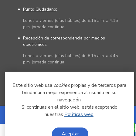
Punto Ciudadano
:
Lunes a viernes (días hábiles) de 8:15 a.m. a 4:15
p.m. jornada continua
Recepción de correspondencia por medios
electrónicos:
Lunes a viernes (días hábiles) de 8:15 a.m. a 4:45
p.m. jornada continua
Políticas
Mapa del sitio
Este sitio web usa
cookies
propias y de terceros para
brindar una mejor experiencia al usuario en su
navegación.
Si continúas en el sitio web, estás aceptando
nuestras
Políticas web
.
Powered by Nexura
Aceptar