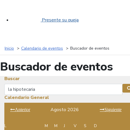
Presente su queja
Inicio
Calendario de eventos
Buscador de eventos
Buscador de eventos
Buscar
Buscar
Calendario General
Agosto 2026
Anterior
Siguiente
L
M
M
J
V
S
D