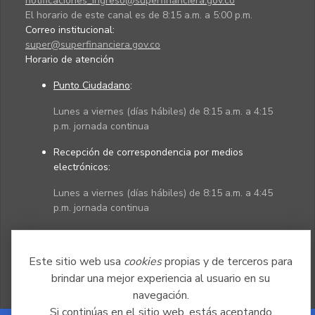
notificaciones_ingreso@superfinanciera.gov.co
El horario de este canal es de 8:15 a.m. a 5:00 p.m.
Correo institucional:
super@superfinanciera.gov.co
Horario de atención
Punto Ciudadano
:
Lunes a viernes (días hábiles) de 8:15 a.m. a 4:15
p.m. jornada continua
Recepción de correspondencia por medios
electrónicos:
Lunes a viernes (días hábiles) de 8:15 a.m. a 4:45
p.m. jornada continua
Políticas
Mapa del sitio
Este sitio web usa
cookies
propias y de terceros para
brindar una mejor experiencia al usuario en su
navegación.
Si continúas en el sitio web, estás aceptando