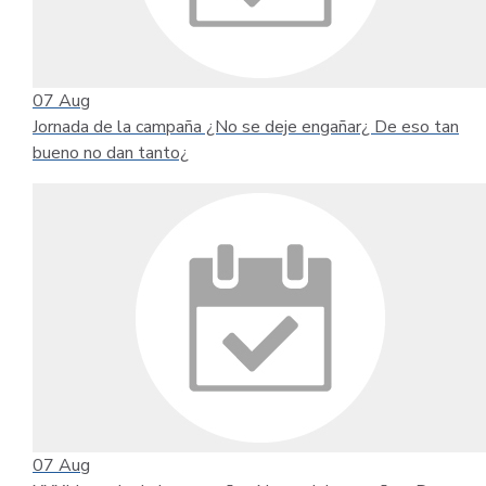
07
Aug
Jornada de la campaña ¿No se deje engañar¿ De eso tan
bueno no dan tanto¿
07
Aug