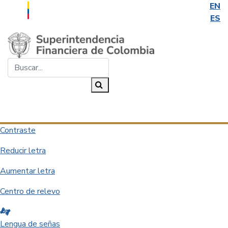
EN
ES
Saltar al contenido principal
Buscar...
Buscar
Desplegar navegación
Contraste
Reducir letra
Aumentar letra
Centro de relevo
Lengua de señas