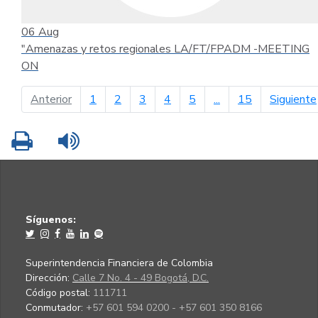
06
Aug
"Amenazas y retos regionales LA/FT/FPADM -MEETING
ON
página anterior
Anterior
1
2
3
4
5
...
15
Siguiente
Imprimir
Leer contenido
Síguenos:
Superintendencia Financiera de Colombia
Dirección:
Calle 7 No. 4 - 49 Bogotá, D.C.
Código postal:
111711
Conmutador:
+57 601 594 0200 - +57 601 350 8166