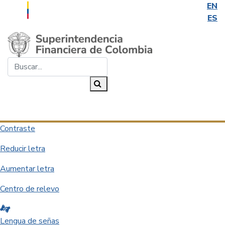
EN
ES
Saltar al contenido principal
Buscar...
Buscar
Desplegar navegación
Contraste
Reducir letra
Aumentar letra
Centro de relevo
Lengua de señas