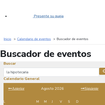
Presente su queja
Inicio
Calendario de eventos
Buscador de eventos
Buscador de eventos
Buscar
Buscar
Calendario General
Agosto 2026
Anterior
Siguiente
L
M
M
J
V
S
D