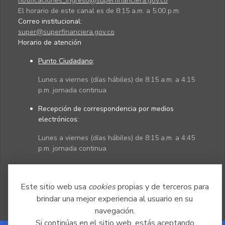
notificaciones_ingreso@superfinanciera.gov.co
El horario de este canal es de 8:15 a.m. a 5:00 p.m.
Correo institucional:
super@superfinanciera.gov.co
Horario de atención
Punto Ciudadano
:
Lunes a viernes (días hábiles) de 8:15 a.m. a 4:15
p.m. jornada continua
Recepción de correspondencia por medios
electrónicos:
Lunes a viernes (días hábiles) de 8:15 a.m. a 4:45
p.m. jornada continua
Políticas
Mapa del sitio
Este sitio web usa
cookies
propias y de terceros para
brindar una mejor experiencia al usuario en su
navegación.
Si continúas en el sitio web, estás aceptando