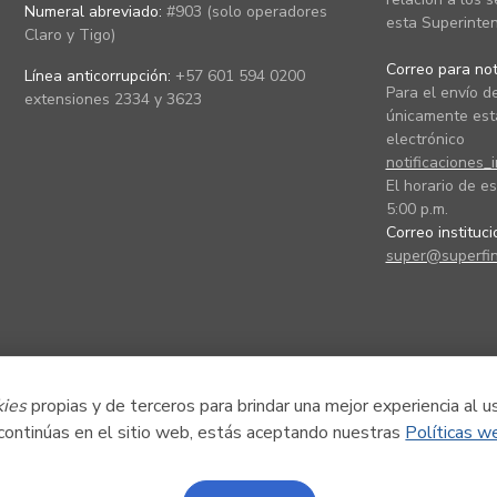
Numeral abreviado:
#903 (solo operadores
esta Superinten
Claro y Tigo)
Correo para noti
Línea anticorrupción:
+57 601 594 0200
Para el envío de
extensiones 2334 y 3623
únicamente está
electrónico
notificaciones_
El horario de es
5:00 p.m.
Correo instituc
super@superfin
kies
propias y de terceros para brindar una mejor experiencia al u
 continúas en el sitio web, estás aceptando nuestras
Políticas w