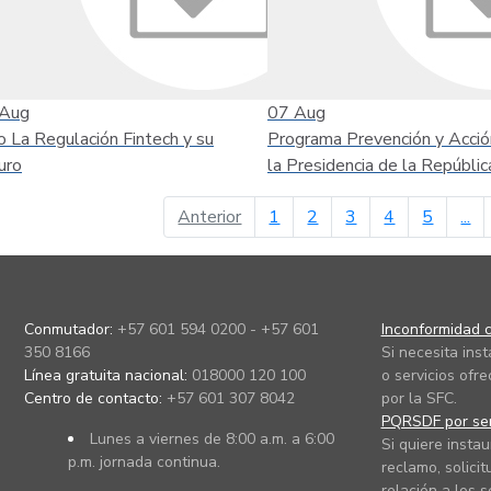
Aug
07
Aug
o La Regulación Fintech y su
Programa Prevención y Acció
uro
la Presidencia de la Repúblic
página anterior
Anterior
1
2
3
4
5
...
Conmutador:
+57 601 594 0200 - +57 601
Inconformidad c
350 8166
Si necesita ins
Línea gratuita nacional:
018000 120 100
o servicios ofre
Centro de contacto:
+57 601 307 8042
por la SFC.
PQRSDF por ser
Lunes a viernes de 8:00 a.m. a 6:00
Si quiere instau
p.m. jornada continua.
reclamo, solicit
relación a los s