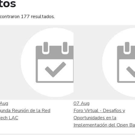
tos
contraron 177 resultados.
mprimir
Leer contenido
Aug
07
Aug
unda Reunión de la Red
Foro Virtual - Desafíos y
tech LAC
Oportunidades en la
Implementación del Open Ba