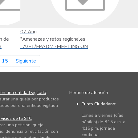
07
Aug
n de
"Amenazas y retos regionales
a
LA/FT/FPADM -MEETING ON
página siguiente
15
Siguiente
on una entidad vigilada
:
Horario de atención
taurar una queja por productos
Punto Ciudadano
:
cidos por una entidad vigilada
Lunes a viernes (días
vicios de la SFC
:
hábiles) de 8:15 a.m. a
rar una petición, queja,
4:15 p.m. jornada
ud, denuncia o felicitación con
continua
ervicios o a la atención de