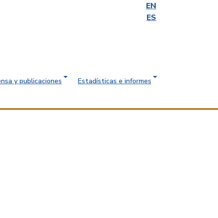
EN
ES
ensa y publicaciones
Estadísticas e informes