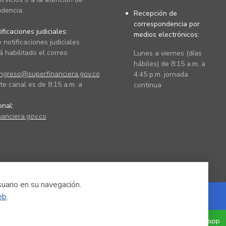
dencia.
Recepción de
correspondencia por
ficaciones judiciales:
medios electrónicos:
 notificaciones judiciales
 habilitado el correo
Lunes a viernes (días
hábiles) de 8:15 a.m. a
ingreso@superfinanciera.gov.co
4:45 p.m. jornada
te canal es de 8:15 a.m. a
continua
ional:
anciera.gov.co
suario en su navegación.
eb
.
Powered by Nexura