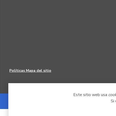
Políticas
Mapa del sitio
Este sitio web usa
coo
Si