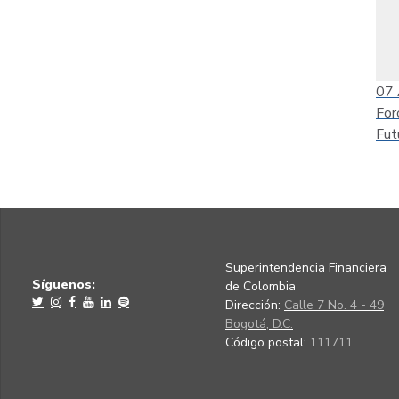
07
For
Fut
Superintendencia Financiera
Síguenos:
de Colombia
Dirección:
Calle 7 No. 4 - 49
Bogotá, D.C.
Código postal:
111711