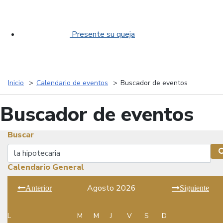
Presente su queja
Inicio
Calendario de eventos
Buscador de eventos
Buscador de eventos
Buscar
Buscar
Calendario General
Agosto 2026
Anterior
Siguiente
L
M
M
J
V
S
D