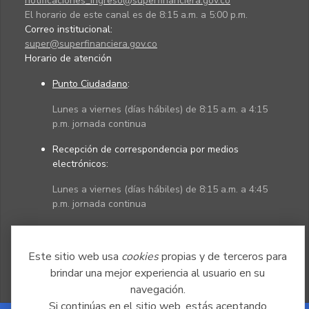
notificaciones_ingreso@superfinanciera.gov.co
El horario de este canal es de 8:15 a.m. a 5:00 p.m.
Correo institucional:
super@superfinanciera.gov.co
Horario de atención
Punto Ciudadano
:
Lunes a viernes (días hábiles) de 8:15 a.m. a 4:15
p.m. jornada continua
Recepción de correspondencia por medios
electrónicos:
Lunes a viernes (días hábiles) de 8:15 a.m. a 4:45
p.m. jornada continua
Políticas
Mapa del sitio
Este sitio web usa
cookies
propias y de terceros para
brindar una mejor experiencia al usuario en su
navegación.
Si continúas en el sitio web, estás aceptando