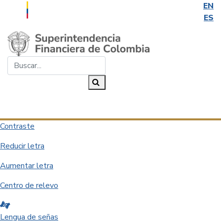
EN
ES
Saltar al contenido principal
Buscar...
Buscar
Desplegar navegación
Contraste
Reducir letra
Aumentar letra
Centro de relevo
Lengua de señas