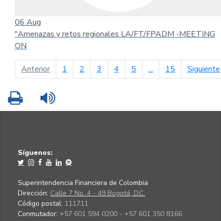
06
Aug
"Amenazas y retos regionales LA/FT/FPADM -MEETING
ON
página anterior
Anterior
1
2
3
4
5
...
15
Siguiente
Imprimir
Leer contenido
Síguenos:
Superintendencia Financiera de Colombia
Dirección:
Calle 7 No. 4 - 49 Bogotá, D.C.
Código postal:
111711
Conmutador:
+57 601 594 0200 - +57 601 350 8166