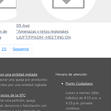
09
Aug
n de
"Amenazas y retos regionales
a
LA/FT/FPADM -MEETING ON
página siguiente
15
Siguiente
on una entidad vigilada
:
Horario de atención
taurar una queja por productos
Punto Ciudadano
:
cidos por una entidad vigilada
Lunes a viernes (días
vicios de la SFC
:
hábiles) de 8:15 a.m. a
rar una petición, queja,
4:15 p.m. jornada
ud, denuncia o felicitación con
continua
ervicios o a la atención de