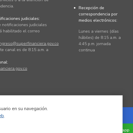
dencia.
Recepción de
correspondencia por
ficaciones judiciales:
medios electrónicos:
 notificaciones judiciales
 habilitado el correo
Lunes a viernes (días
hábiles) de 8:15 a.m. a
ingreso@superfinanciera.gov.co
4:45 p.m. jornada
te canal es de 8:15 a.m. a
continua
ional:
anciera.gov.co
suario en su navegación.
eb
.
Powered by Nexura