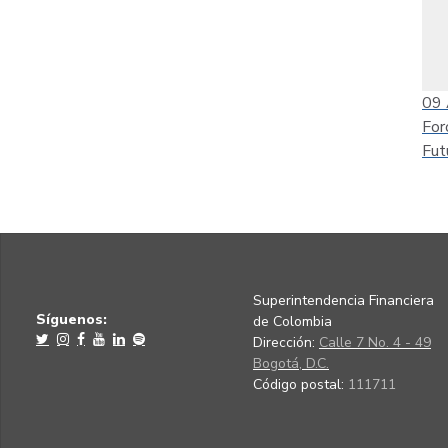
09
For
Fut
Superintendencia Financiera
Síguenos:
de Colombia
Dirección:
Calle 7 No. 4 - 49
Bogotá, D.C.
Código postal:
111711