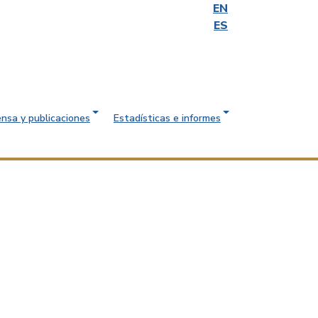
EN
ES
ensa y publicaciones
Estadísticas e informes