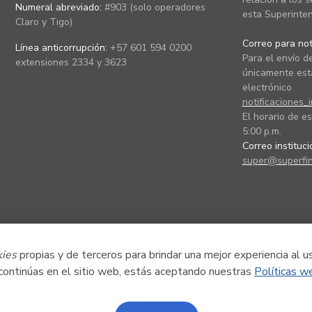
Numeral abreviado:
#903 (solo operadores
esta Superinten
Claro y Tigo)
Correo para noti
Línea anticorrupción:
+57 601 594 0200
Para el envío de
extensiones 2334 y 3623
únicamente está
electrónico
notificaciones_
El horario de es
5:00 p.m.
Correo instituc
super@superfin
kies
propias y de terceros para brindar una mejor experiencia al u
 continúas en el sitio web, estás aceptando nuestras
Políticas w