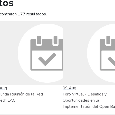
tos
contraron 177 resultados.
mprimir
Leer contenido
Aug
09
Aug
unda Reunión de la Red
Foro Virtual - Desafíos y
tech LAC
Oportunidades en la
Implementación del Open Ba