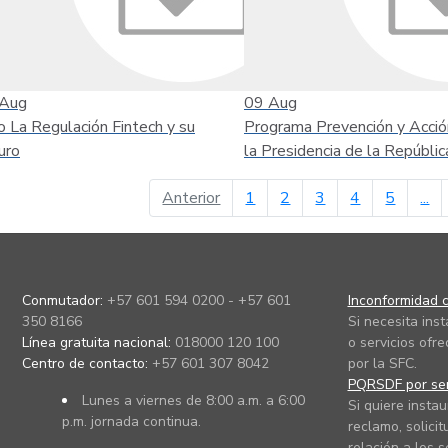
Aug
09
Aug
o La Regulación Fintech y su
Programa Prevención y Acció
uro
la Presidencia de la Repúblic
página anterior
Anterior
1
2
3
4
5
...
Conmutador:
+57 601 594 0200 - +57 601
Inconformidad c
350 8166
Si necesita ins
Línea gratuita nacional:
018000 120 100
o servicios ofre
Centro de contacto:
+57 601 307 8042
por la SFC.
PQRSDF por ser
Lunes a viernes de 8:00 a.m. a 6:00
Si quiere instau
p.m. jornada continua.
reclamo, solicit
relación a los s