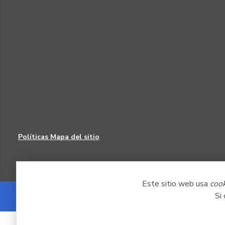
Políticas
Mapa del sitio
Este sitio web usa
coo
Si