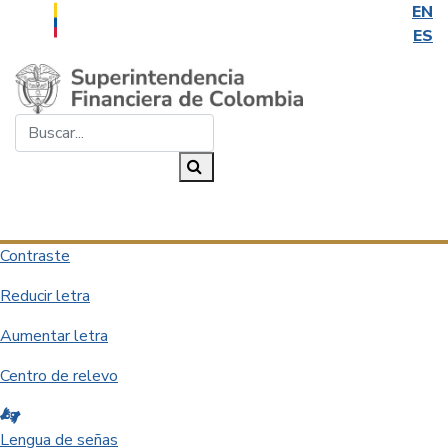
EN
ES
Saltar al contenido principal
Buscar...
Buscar
Desplegar navegación
Contraste
Reducir letra
Aumentar letra
Centro de relevo
Lengua de señas