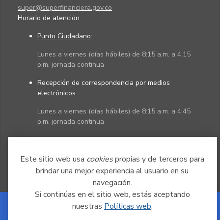
super@superfinanciera.gov.co
Horario de atención
Punto Ciudadano
:
Lunes a viernes (días hábiles) de 8:15 a.m. a 4:15
p.m. jornada continua
Recepción de correspondencia por medios
electrónicos:
Lunes a viernes (días hábiles) de 8:15 a.m. a 4:45
p.m. jornada continua
Políticas
Mapa del sitio
Este sitio web usa
cookies
propias y de terceros para
brindar una mejor experiencia al usuario en su
navegación.
Si continúas en el sitio web, estás aceptando
nuestras
Políticas web
.