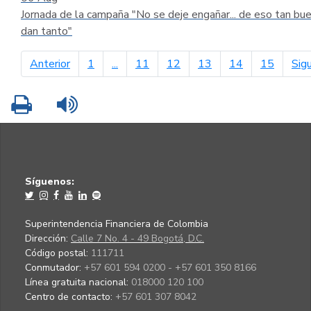
Jornada de la campaña "No se deje engañar... de eso tan bu
dan tanto"
página anterior
Anterior
1
...
11
12
13
14
15
Sig
Imprimir
Leer contenido
Síguenos:
Superintendencia Financiera de Colombia
Dirección:
Calle 7 No. 4 - 49 Bogotá, D.C.
Código postal:
111711
Conmutador:
+57 601 594 0200 - +57 601 350 8166
Línea gratuita nacional:
018000 120 100
Centro de contacto:
+57 601 307 8042