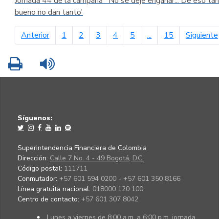
Jornada 44 de la campaña ´No se deje engañar... De eso tan
bueno no dan tanto'
página anterior
Anterior
1
2
3
4
5
...
15
Siguiente
Imprimir
Leer contenido
Síguenos:
Superintendencia Financiera de Colombia
Dirección:
Calle 7 No. 4 - 49 Bogotá, D.C.
Código postal:
111711
Conmutador:
+57 601 594 0200 - +57 601 350 8166
Línea gratuita nacional:
018000 120 100
Centro de contacto:
+57 601 307 8042
Lunes a viernes de 8:00 a.m. a 6:00 p.m. jornada