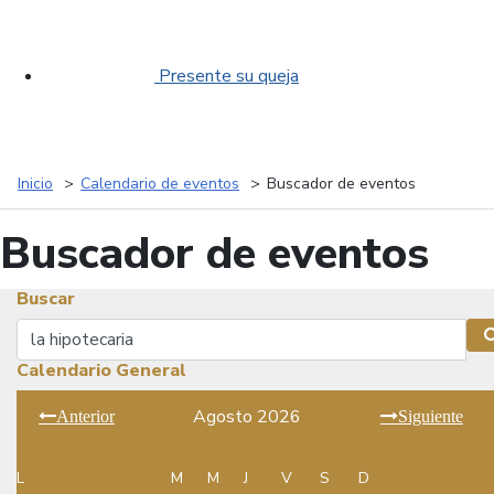
Presente su queja
Inicio
Calendario de eventos
Buscador de eventos
Buscador de eventos
Buscar
Buscar
Calendario General
Agosto 2026
Anterior
Siguiente
L
M
M
J
V
S
D