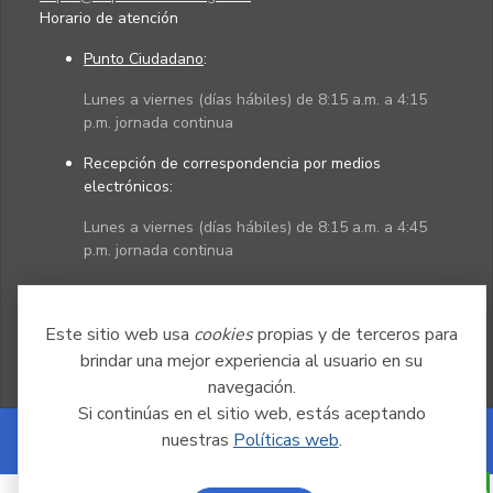
Horario de atención
Punto Ciudadano
:
Lunes a viernes (días hábiles) de 8:15 a.m. a 4:15
p.m. jornada continua
Recepción de correspondencia por medios
electrónicos:
Lunes a viernes (días hábiles) de 8:15 a.m. a 4:45
p.m. jornada continua
Políticas
Mapa del sitio
Este sitio web usa
cookies
propias y de terceros para
brindar una mejor experiencia al usuario en su
navegación.
Si continúas en el sitio web, estás aceptando
nuestras
Políticas web
.
Powered by Nexura