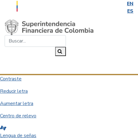
EN
ES
Saltar al contenido principal
Buscar...
Buscar
Desplegar navegación
Contraste
Reducir letra
Aumentar letra
Centro de relevo
Lengua de señas