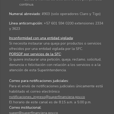
continua.
Numeral abreviado:
#903 (solo operadores Claro y Tigo)
Línea anticorrupción:
+57 601 594 0200 extensiones 2334
y 3623
Inconformidad con una entidad vigilada
:
Si necesita instaurar una queja por productos o servicios
ofrecidos por una entidad vigilada por la SFC.
PQRSDF por servicios de la SFC
:
Si quiere instaurar una petición, queja, reclamo, solicitud,
denuncia o felicitación con relación a los servicios o a la
atención de esta Superintendencia.
Correo para notificaciones judiciales:
Para el envío de notificaciones judiciales únicamente está
habilitado el correo electrónico
notificaciones_ingreso@superfinanciera.gov.co
El horario de este canal es de 8:15 a.m. a 5:00 p.m.
Correo institucional:
super@superfinanciera.gov.co