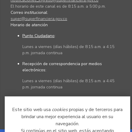
notificaciones_ingreso@superfinanciera.gov.co
El horario de este canal es de 8:15 a.m. a 5:00 p.m.
Correo institucional:
super@superfinanciera.gov.co
Horario de atención
Punto Ciudadano
:
Lunes a viernes (días hábiles) de 8:15 a.m. a 4:15
p.m. jornada continua
Recepción de correspondencia por medios
electrónicos:
Lunes a viernes (días hábiles) de 8:15 a.m. a 4:45
p.m. jornada continua
Políticas
Mapa del sitio
Este sitio web usa
cookies
propias y de terceros para
brindar una mejor experiencia al usuario en su
navegación.
Si continúas en el sitio web, estás aceptando