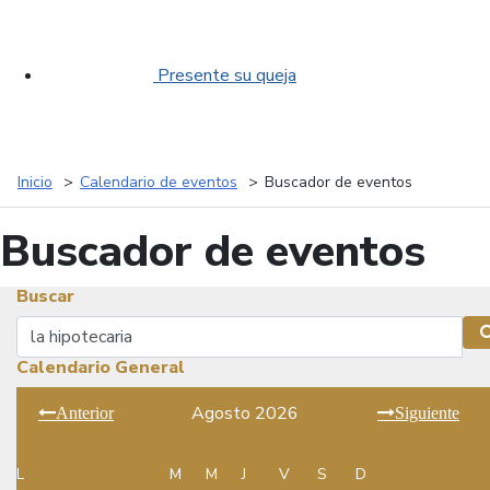
Presente su queja
Inicio
Calendario de eventos
Buscador de eventos
Buscador de eventos
Buscar
Buscar
Calendario General
Agosto 2026
Anterior
Siguiente
L
M
M
J
V
S
D