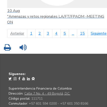
10
Aug
"Amenazas y retos regionales LA/FT/FPADM -MEETING
ON
página anterior
Anterior
1
2
3
4
5
...
15
Siguiente
Imprimir
Leer contenido
Síguenos:
Superintendencia Financiera de Colombia
Dirección:
Calle 7 No. 4 - 49 Bogotá, D.C.
Código postal:
111711
Conmutador:
+57 601 594 0200 - +57 601 350 8166