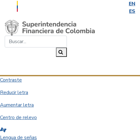
EN
ES
Saltar al contenido principal
Buscar...
Buscar
Desplegar navegación
Contraste
Reducir letra
Aumentar letra
Centro de relevo
Lengua de señas