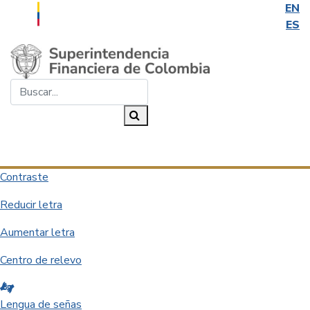
EN
ES
Saltar al contenido principal
Buscar...
Buscar
Desplegar navegación
Contraste
Reducir letra
Aumentar letra
Centro de relevo
Lengua de señas