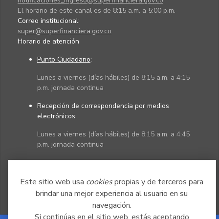
notificaciones_ingreso@superfinanciera.gov.co
El horario de este canal es de 8:15 a.m. a 5:00 p.m.
Correo institucional:
super@superfinanciera.gov.co
Horario de atención
Punto Ciudadano
:
Lunes a viernes (días hábiles) de 8:15 a.m. a 4:15
p.m. jornada continua
Recepción de correspondencia por medios
electrónicos:
Lunes a viernes (días hábiles) de 8:15 a.m. a 4:45
p.m. jornada continua
Políticas
Mapa del sitio
Este sitio web usa
cookies
propias y de terceros para
brindar una mejor experiencia al usuario en su
navegación.
Si continúas en el sitio web, estás aceptando