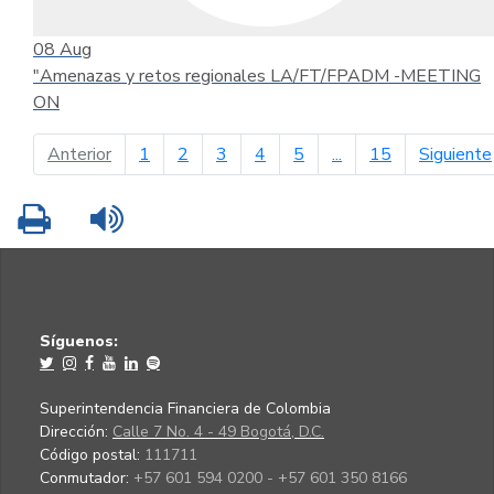
08
Aug
"Amenazas y retos regionales LA/FT/FPADM -MEETING
ON
página anterior
Anterior
1
2
3
4
5
...
15
Siguiente
Imprimir
Leer contenido
Síguenos:
Superintendencia Financiera de Colombia
Dirección:
Calle 7 No. 4 - 49 Bogotá, D.C.
Código postal:
111711
Conmutador:
+57 601 594 0200 - +57 601 350 8166