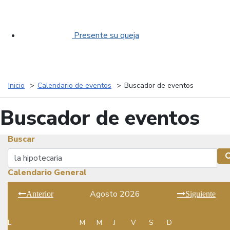
Presente su queja
Inicio
Calendario de eventos
Buscador de eventos
Buscador de eventos
Buscar
Buscar
Calendario General
Agosto 2026
Anterior
Siguiente
L
M
M
J
V
S
D