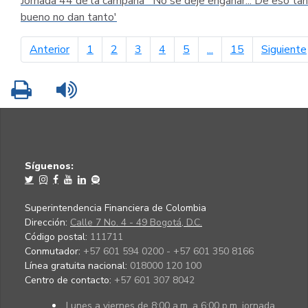
Jornada 44 de la campaña ´No se deje engañar... De eso tan
bueno no dan tanto'
página anterior
Anterior
1
2
3
4
5
...
15
Siguiente
Imprimir
Leer contenido
Síguenos:
Superintendencia Financiera de Colombia
Dirección:
Calle 7 No. 4 - 49 Bogotá, D.C.
Código postal:
111711
Conmutador:
+57 601 594 0200 - +57 601 350 8166
Línea gratuita nacional:
018000 120 100
Centro de contacto:
+57 601 307 8042
Lunes a viernes de 8:00 a.m. a 6:00 p.m. jornada