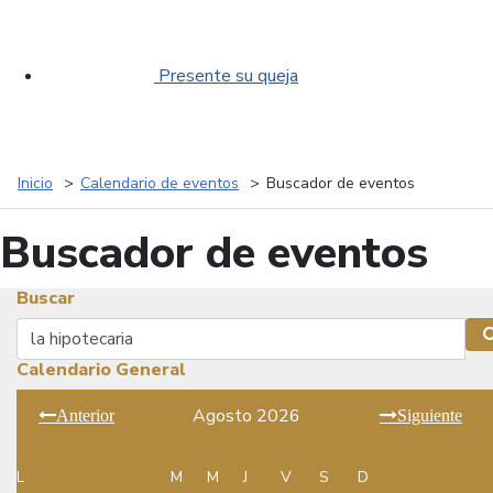
Presente su queja
Inicio
Calendario de eventos
Buscador de eventos
Buscador de eventos
Buscar
Buscar
Calendario General
Agosto 2026
Anterior
Siguiente
L
M
M
J
V
S
D