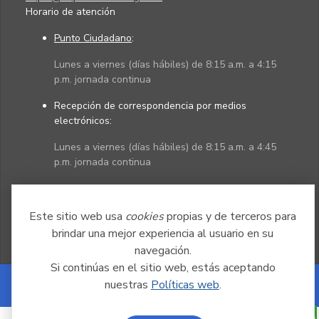
Horario de atención
Punto Ciudadano
:
Lunes a viernes (días hábiles) de 8:15 a.m. a 4:15
p.m. jornada continua
Recepción de correspondencia por medios
electrónicos:
Lunes a viernes (días hábiles) de 8:15 a.m. a 4:45
p.m. jornada continua
Políticas
Mapa del sitio
Este sitio web usa
cookies
propias y de terceros para
brindar una mejor experiencia al usuario en su
navegación.
Si continúas en el sitio web, estás aceptando
nuestras
Políticas web
.
Powered by Nexura