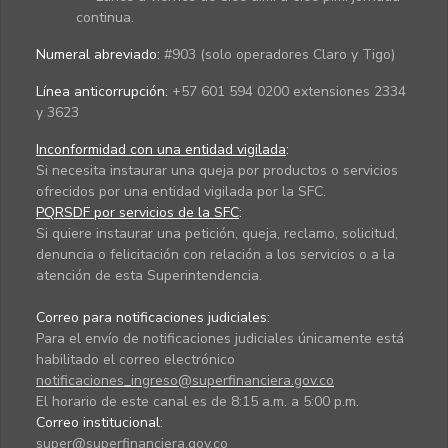
continua.
Numeral abreviado:
#903 (solo operadores Claro y Tigo)
Línea anticorrupción:
+57 601 594 0200 extensiones 2334
y 3623
Inconformidad con una entidad vigilada
:
Si necesita instaurar una queja por productos o servicios
ofrecidos por una entidad vigilada por la SFC.
PQRSDF por servicios de la SFC
:
Si quiere instaurar una petición, queja, reclamo, solicitud,
denuncia o felicitación con relación a los servicios o a la
atención de esta Superintendencia.
Correo para notificaciones judiciales:
Para el envío de notificaciones judiciales únicamente está
habilitado el correo electrónico
notificaciones_ingreso@superfinanciera.gov.co
El horario de este canal es de 8:15 a.m. a 5:00 p.m.
Correo institucional:
super@superfinanciera.gov.co