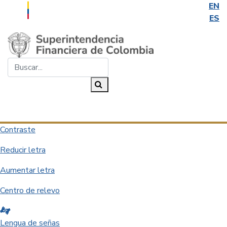
EN
ES
Saltar al contenido principal
Buscar...
Buscar
Desplegar navegación
Contraste
Reducir letra
Aumentar letra
Centro de relevo
Lengua de señas