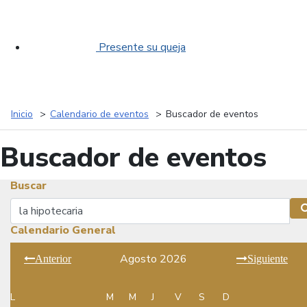
Presente su queja
Inicio
Calendario de eventos
Buscador de eventos
Buscador de eventos
Buscar
Buscar
Calendario General
Agosto 2026
Anterior
Siguiente
L
M
M
J
V
S
D