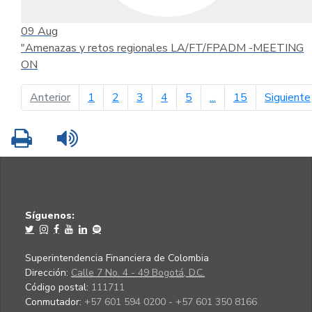
09
Aug
"Amenazas y retos regionales LA/FT/FPADM -MEETING
ON
página anterior
Anterior
1
2
3
4
5
...
15
Siguiente
Imprimir
Leer contenido
Síguenos:
Superintendencia Financiera de Colombia
Dirección:
Calle 7 No. 4 - 49 Bogotá, D.C.
Código postal:
111711
Conmutador:
+57 601 594 0200 - +57 601 350 8166