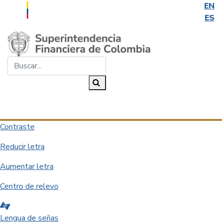
EN
ES
Saltar al contenido principal
Buscar...
Buscar
Desplegar navegación
Contraste
Reducir letra
Aumentar letra
Centro de relevo
Lengua de señas