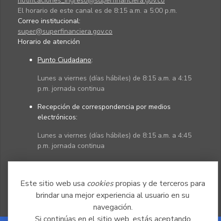
notificaciones_ingreso@superfinanciera.gov.co
El horario de este canal es de 8:15 a.m. a 5:00 p.m.
Correo institucional:
super@superfinanciera.gov.co
Horario de atención
Punto Ciudadano
:
Lunes a viernes (días hábiles) de 8:15 a.m. a 4:15
p.m. jornada continua
Recepción de correspondencia por medios
electrónicos:
Lunes a viernes (días hábiles) de 8:15 a.m. a 4:45
p.m. jornada continua
Políticas
Mapa del sitio
Este sitio web usa
cookies
propias y de terceros para
brindar una mejor experiencia al usuario en su
navegación.
Si continúas en el sitio web, estás aceptando