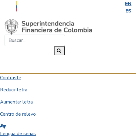
EN
ES
Saltar al contenido principal
Buscar...
Buscar
Desplegar navegación
Contraste
Reducir letra
Aumentar letra
Centro de relevo
Lengua de señas