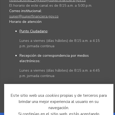
notificaciones_ingreso@superfinanciera.gov.co
El horario de este canal es de 8:15 a.m. a 5:00 p.m.
Correo institucional:
super@superfinanciera.gov.co
Horario de atención
Punto Ciudadano
:
Lunes a viernes (días hábiles) de 8:15 a.m. a 4:15
p.m. jornada continua
Recepción de correspondencia por medios
electrónicos:
Lunes a viernes (días hábiles) de 8:15 a.m. a 4:45
p.m. jornada continua
Políticas
Mapa del sitio
Este sitio web usa
cookies
propias y de terceros para
brindar una mejor experiencia al usuario en su
navegación.
Si continúas en el sitio web, estás aceptando