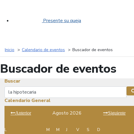
Presente su queja
Inicio
Calendario de eventos
Buscador de eventos
Buscador de eventos
Buscar
Buscar
Calendario General
Agosto 2026
Anterior
Siguiente
L
M
M
J
V
S
D