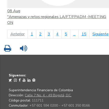
08
Aug
"Amenazas y retos regionales LA/FT/FPADM -MEETING
ON
página anterior
Anterior
1
2
3
4
5
...
15
Siguiente
Imprimir
Leer contenido
Síguenos:
Superintendencia Financiera de Colombia
Dirección:
Calle 7 No. 4 - 49 Bogotá, D.C.
Código postal:
111711
Conmutador:
+57 601 594 0200 - +57 601 350 8166