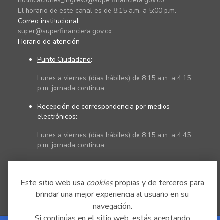
notificaciones_ingreso@superfinanciera.gov.co
El horario de este canal es de 8:15 a.m. a 5:00 p.m.
Correo institucional:
super@superfinanciera.gov.co
Horario de atención
Punto Ciudadano
:
Lunes a viernes (días hábiles) de 8:15 a.m. a 4:15
p.m. jornada continua
Recepción de correspondencia por medios
electrónicos:
Lunes a viernes (días hábiles) de 8:15 a.m. a 4:45
p.m. jornada continua
Políticas
Mapa del sitio
Este sitio web usa
cookies
propias y de terceros para
brindar una mejor experiencia al usuario en su
navegación.
Si continúas en el sitio web, estás aceptando