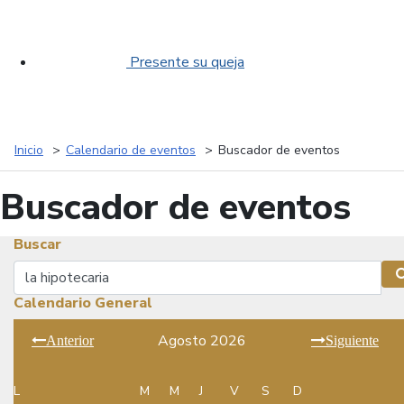
Presente su queja
Inicio
Calendario de eventos
Buscador de eventos
Buscador de eventos
Buscar
Buscar
Calendario General
Agosto 2026
Anterior
Siguiente
L
M
M
J
V
S
D