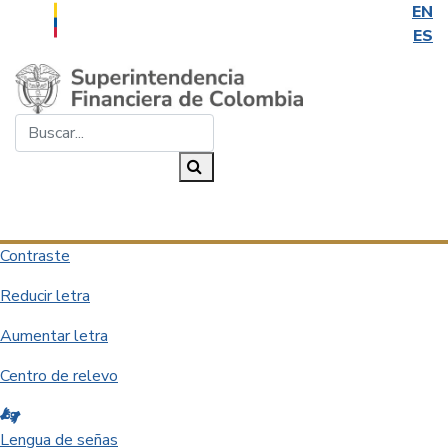
EN
ES
Saltar al contenido principal
Buscar...
Buscar
Desplegar navegación
Contraste
Reducir letra
Aumentar letra
Centro de relevo
Lengua de señas