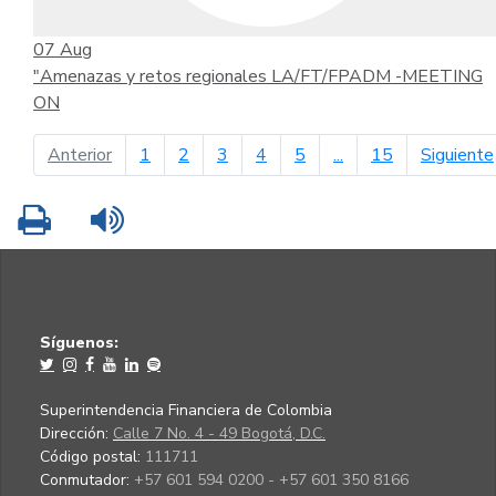
07
Aug
"Amenazas y retos regionales LA/FT/FPADM -MEETING
ON
página anterior
Anterior
1
2
3
4
5
...
15
Siguiente
Imprimir
Leer contenido
Síguenos:
Superintendencia Financiera de Colombia
Dirección:
Calle 7 No. 4 - 49 Bogotá, D.C.
Código postal:
111711
Conmutador:
+57 601 594 0200 - +57 601 350 8166