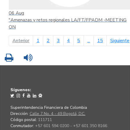
06
Aug
"Amenazas y retos regionales LA/FT/FPADM -MEETING
ON
página anterior
Anterior
1
2
3
4
5
...
15
Siguiente
Imprimir
Leer contenido
Síguenos:
Superintendencia Financiera de Colombia
Dirección:
Calle 7 No. 4 - 49 Bogotá, D.C.
Código postal:
111711
Conmutador:
+57 601 594 0200 - +57 601 350 8166