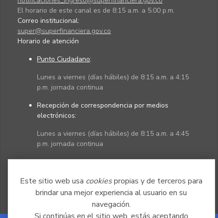
notificaciones_ingreso@superfinanciera.gov.co
El horario de este canal es de 8:15 a.m. a 5:00 p.m.
Correo institucional:
super@superfinanciera.gov.co
Horario de atención
Punto Ciudadano
:
Lunes a viernes (días hábiles) de 8:15 a.m. a 4:15
p.m. jornada continua
Recepción de correspondencia por medios
electrónicos:
Lunes a viernes (días hábiles) de 8:15 a.m. a 4:45
p.m. jornada continua
Políticas
Mapa del sitio
Este sitio web usa
cookies
propias y de terceros para
brindar una mejor experiencia al usuario en su
navegación.
Si continúas en el sitio web, estás aceptando