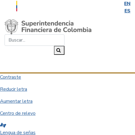
EN
ES
Saltar al contenido principal
Buscar...
Buscar
Desplegar navegación
Contraste
Reducir letra
Aumentar letra
Centro de relevo
Lengua de señas