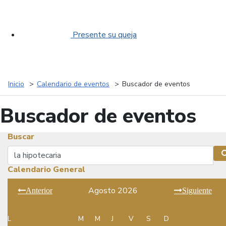
Presente su queja
Inicio
Calendario de eventos
Buscador de eventos
Buscador de eventos
Buscar
Buscar
Calendario General
Agosto 2026
Anterior
Siguiente
L
M
M
J
V
S
D