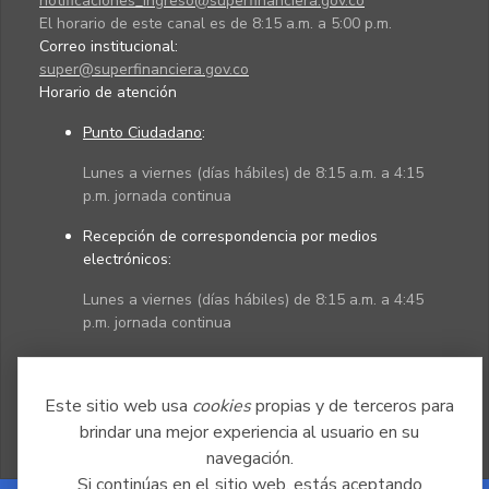
notificaciones_ingreso@superfinanciera.gov.co
El horario de este canal es de 8:15 a.m. a 5:00 p.m.
Correo institucional:
super@superfinanciera.gov.co
Horario de atención
Punto Ciudadano
:
Lunes a viernes (días hábiles) de 8:15 a.m. a 4:15
p.m. jornada continua
Recepción de correspondencia por medios
electrónicos:
Lunes a viernes (días hábiles) de 8:15 a.m. a 4:45
p.m. jornada continua
Políticas
Mapa del sitio
Este sitio web usa
cookies
propias y de terceros para
brindar una mejor experiencia al usuario en su
navegación.
Si continúas en el sitio web, estás aceptando