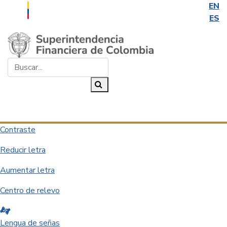
EN
ES
Saltar al contenido principal
Buscar...
Buscar
Desplegar navegación
Contraste
Reducir letra
Aumentar letra
Centro de relevo
Lengua de señas