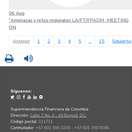
06
Aug
"Amenazas y retos regionales LA/FT/FPADM -MEETING
ON
página anterior
Anterior
1
2
3
4
5
...
15
Siguiente
Imprimir
Leer contenido
Síguenos:
Superintendencia Financiera de Colombia
Dirección:
Calle 7 No. 4 - 49 Bogotá, D.C.
Código postal:
111711
Conmutador:
+57 601 594 0200 - +57 601 350 8166