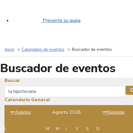
Presente su queja
Inicio
Calendario de eventos
Buscador de eventos
Buscador de eventos
Buscar
Buscar
Calendario General
Agosto 2026
Anterior
Siguiente
L
M
M
J
V
S
D