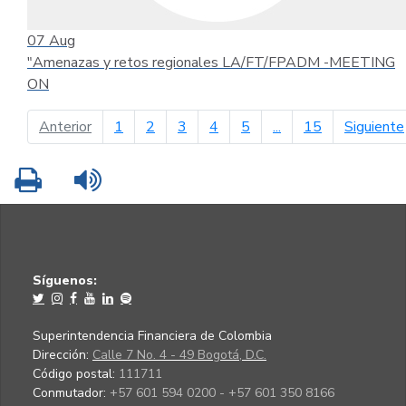
07
Aug
"Amenazas y retos regionales LA/FT/FPADM -MEETING
ON
página anterior
Anterior
1
2
3
4
5
...
15
Siguiente
Imprimir
Leer contenido
Síguenos:
Superintendencia Financiera de Colombia
Dirección:
Calle 7 No. 4 - 49 Bogotá, D.C.
Código postal:
111711
Conmutador:
+57 601 594 0200 - +57 601 350 8166