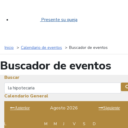
Presente su queja
Inicio
Calendario de eventos
Buscador de eventos
Buscador de eventos
Buscar
Buscar
Calendario General
Agosto 2026
Anterior
Siguiente
L
M
M
J
V
S
D