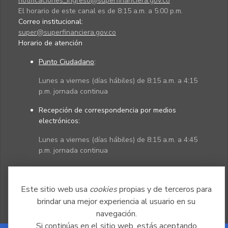
notificaciones_ingreso@superfinanciera.gov.co
El horario de este canal es de 8:15 a.m. a 5:00 p.m.
Correo institucional:
super@superfinanciera.gov.co
Horario de atención
Punto Ciudadano
:
Lunes a viernes (días hábiles) de 8:15 a.m. a 4:15
p.m. jornada continua
Recepción de correspondencia por medios
electrónicos:
Lunes a viernes (días hábiles) de 8:15 a.m. a 4:45
p.m. jornada continua
Políticas
Mapa del sitio
Este sitio web usa
cookies
propias y de terceros para
brindar una mejor experiencia al usuario en su
navegación.
Si continúas en el sitio web, estás aceptando