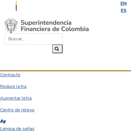
EN
ES
Saltar al contenido principal
Buscar...
Buscar
Desplegar navegación
Contraste
Reducir letra
Aumentar letra
Centro de relevo
Lengua de señas