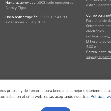
Numeral abreviado:
#903 (solo operadores
esta Superinten
Claro y Tigo)
Correo para noti
Línea anticorrupción:
+57 601 594 0200
Para el envío de
extensiones 2334 y 3623
únicamente está
electrónico
notificaciones_
El horario de es
5:00 p.m.
Correo instituc
super@superfin
kies
propias y de terceros para brindar una mejor experiencia al u
 continúas en el sitio web, estás aceptando nuestras
Políticas w