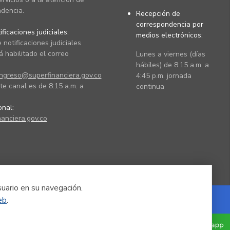
dencia.
Recepción de
correspondencia por
ficaciones judiciales:
medios electrónicos:
 notificaciones judiciales
 habilitado el correo
Lunes a viernes (días
hábiles) de 8:15 a.m. a
ingreso@superfinanciera.gov.co
4:45 p.m. jornada
te canal es de 8:15 a.m. a
continua
ional:
anciera.gov.co
suario en su navegación.
eb
.
Powered by Nexura