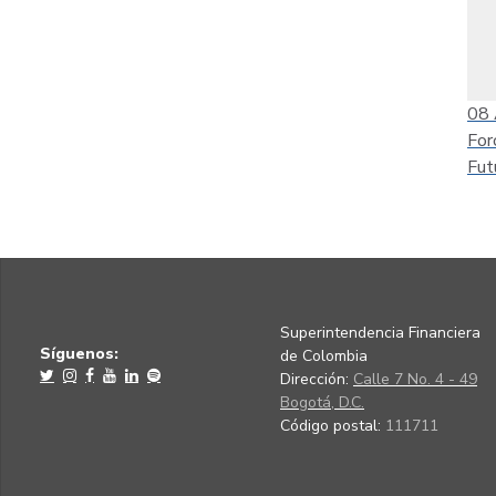
08
For
Fut
Superintendencia Financiera
Síguenos:
de Colombia
Dirección:
Calle 7 No. 4 - 49
Bogotá, D.C.
Código postal:
111711