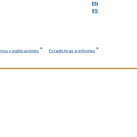
EN
ES
ensa y publicaciones
Estadísticas e informes