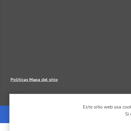
Políticas
Mapa del sitio
Este sitio web usa
coo
Si