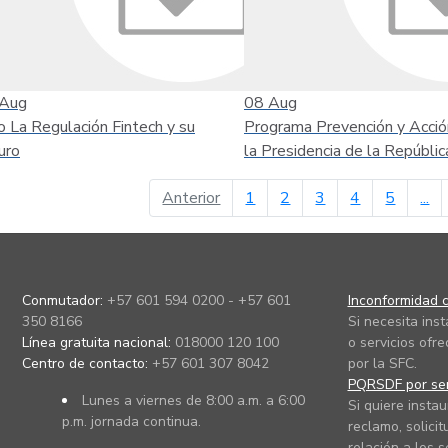
Aug
08
Aug
o La Regulación Fintech y su
Programa Prevención y Acció
uro
la Presidencia de la Repúblic
página anterior
Anterior
1
2
3
4
5
...
Conmutador:
+57 601 594 0200 - +57 601
Inconformidad c
350 8166
Si necesita ins
Línea gratuita nacional:
018000 120 100
o servicios ofre
Centro de contacto:
+57 601 307 8042
por la SFC.
PQRSDF por ser
Lunes a viernes de 8:00 a.m. a 6:00
Si quiere instau
p.m. jornada continua.
reclamo, solicit
relación a los s