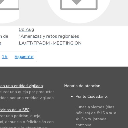
08
Aug
n de
"Amenazas y retos regionales
a
LA/FT/FPADM -MEETING ON
página siguiente
15
Siguiente
on una entidad vigilada
:
Horario de atención
taurar una queja por productos
Punto Ciudadano
:
cidos por una entidad vigilada
Lunes a viernes (días
vicios de la SFC
:
hábiles) de 8:15 a.m. a
rar una petición, queja,
4:15 p.m. jornada
ud, denuncia o felicitación con
continua
ervicios o a la atención de