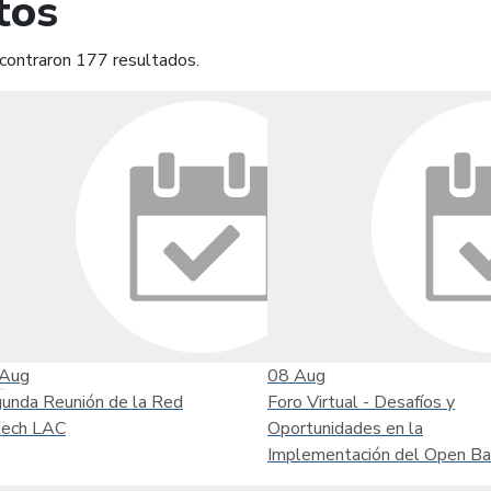
tos
contraron 177 resultados.
mprimir
Leer contenido
Aug
08
Aug
unda Reunión de la Red
Foro Virtual - Desafíos y
tech LAC
Oportunidades en la
Implementación del Open Ba