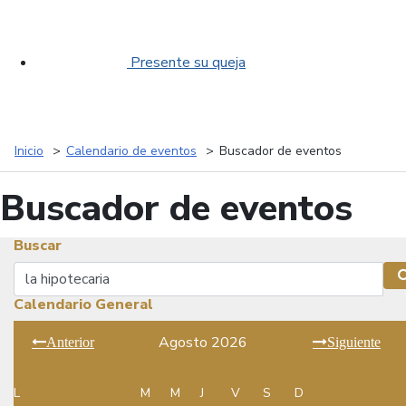
Presente su queja
Inicio
Calendario de eventos
Buscador de eventos
Buscador de eventos
Buscar
Buscar
Calendario General
Agosto 2026
Anterior
Siguiente
L
M
M
J
V
S
D