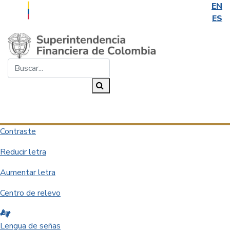
EN
ES
Saltar al contenido principal
Buscar...
Buscar
Desplegar navegación
Contraste
Reducir letra
Aumentar letra
Centro de relevo
Lengua de señas