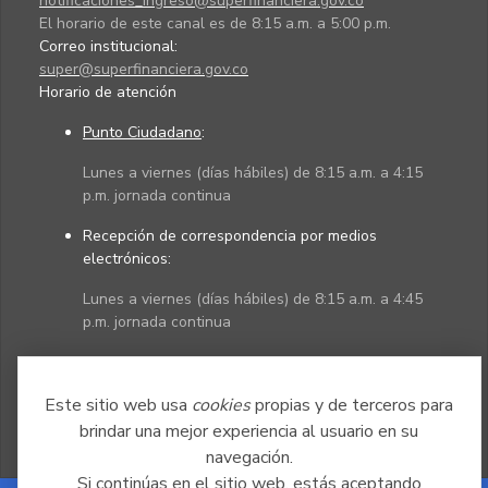
notificaciones_ingreso@superfinanciera.gov.co
El horario de este canal es de 8:15 a.m. a 5:00 p.m.
Correo institucional:
super@superfinanciera.gov.co
Horario de atención
Punto Ciudadano
:
Lunes a viernes (días hábiles) de 8:15 a.m. a 4:15
p.m. jornada continua
Recepción de correspondencia por medios
electrónicos:
Lunes a viernes (días hábiles) de 8:15 a.m. a 4:45
p.m. jornada continua
Políticas
Mapa del sitio
Este sitio web usa
cookies
propias y de terceros para
brindar una mejor experiencia al usuario en su
navegación.
Si continúas en el sitio web, estás aceptando