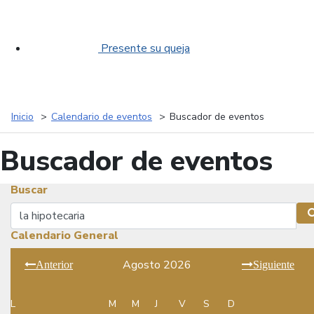
Presente su queja
Inicio
Calendario de eventos
Buscador de eventos
Buscador de eventos
Buscar
Buscar
Calendario General
Agosto 2026
Anterior
Siguiente
L
M
M
J
V
S
D