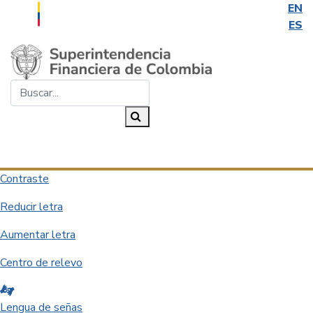
EN
ES
Saltar al contenido principal
Buscar...
Buscar
Desplegar navegación
Contraste
Reducir letra
Aumentar letra
Centro de relevo
Lengua de señas