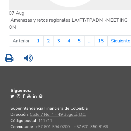
07
Aug
"Amenazas y retos regionales LA/FT/FPADM -MEETING
ON
página anterior
Anterior
1
2
3
4
5
...
15
Siguiente
Imprimir
Leer contenido
Síguenos:
Superintendencia Financiera de Colombia
Dirección:
Calle 7 No. 4 - 49 Bogotá, D.C.
Código postal:
111711
Conmutador:
+57 601 594 0200 - +57 601 350 8166