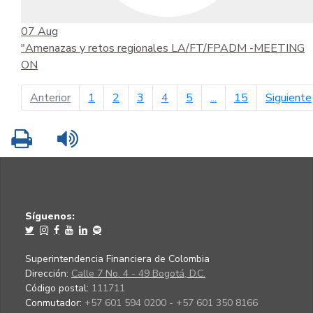
07
Aug
"Amenazas y retos regionales LA/FT/FPADM -MEETING
ON
página anterior
Anterior
1
2
3
4
5
...
15
Siguiente
Imprimir
Leer contenido
Síguenos:
Superintendencia Financiera de Colombia
Dirección:
Calle 7 No. 4 - 49 Bogotá, D.C.
Código postal:
111711
Conmutador:
+57 601 594 0200 - +57 601 350 8166