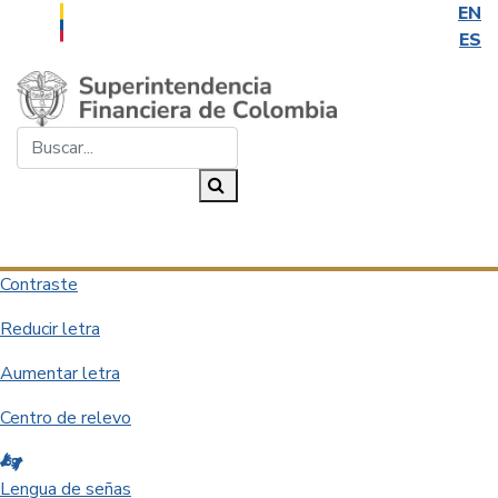
EN
ES
Saltar al contenido principal
Buscar...
Buscar
Desplegar navegación
Contraste
Reducir letra
Aumentar letra
Centro de relevo
Lengua de señas