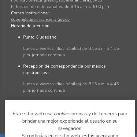
notificaciones_ingreso@superfinanciera.gov.co
El horario de este canal es de 8:15 a.m. a 5:00 p.m.
Correo institucional:
super@superfinanciera.gov.co
Horario de atención
Punto Ciudadano
:
Lunes a viernes (días hábiles) de 8:15 a.m. a 4:15
p.m. jornada continua
Recepción de correspondencia por medios
electrónicos:
Lunes a viernes (días hábiles) de 8:15 a.m. a 4:45
p.m. jornada continua
Políticas
Mapa del sitio
Este sitio web usa
cookies
propias y de terceros para
brindar una mejor experiencia al usuario en su
navegación.
Si continúas en el sitio web, estás aceptando