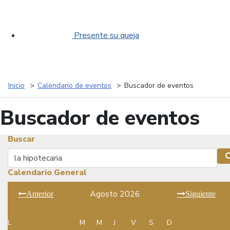
Presente su queja
Inicio
Calendario de eventos
Buscador de eventos
Buscador de eventos
Buscar
Buscar
Calendario General
Agosto 2026
Anterior
Siguiente
L
M
M
J
V
S
D