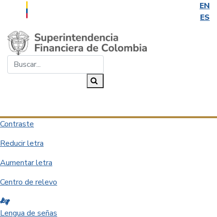
EN
ES
Saltar al contenido principal
Buscar...
Buscar
Desplegar navegación
Contraste
Reducir letra
Aumentar letra
Centro de relevo
Lengua de señas