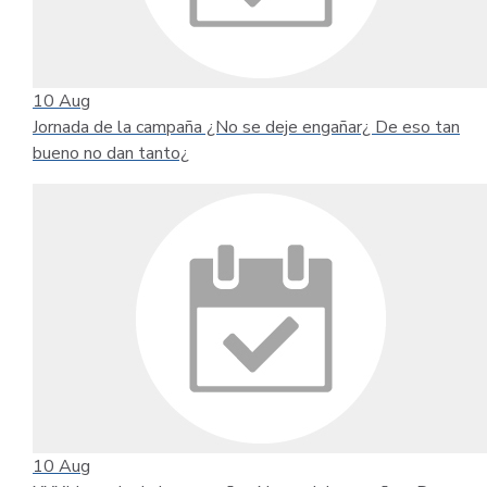
10
Aug
Jornada de la campaña ¿No se deje engañar¿ De eso tan
bueno no dan tanto¿
10
Aug