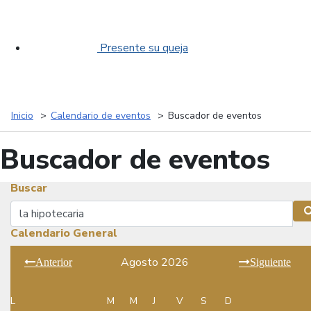
Presente su queja
Inicio
Calendario de eventos
Buscador de eventos
Buscador de eventos
Buscar
Buscar
Calendario General
Agosto 2026
Anterior
Siguiente
L
M
M
J
V
S
D