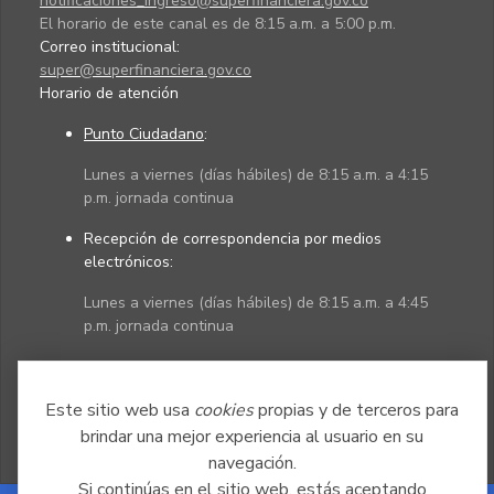
notificaciones_ingreso@superfinanciera.gov.co
El horario de este canal es de 8:15 a.m. a 5:00 p.m.
Correo institucional:
super@superfinanciera.gov.co
Horario de atención
Punto Ciudadano
:
Lunes a viernes (días hábiles) de 8:15 a.m. a 4:15
p.m. jornada continua
Recepción de correspondencia por medios
electrónicos:
Lunes a viernes (días hábiles) de 8:15 a.m. a 4:45
p.m. jornada continua
Políticas
Mapa del sitio
Este sitio web usa
cookies
propias y de terceros para
brindar una mejor experiencia al usuario en su
navegación.
Si continúas en el sitio web, estás aceptando