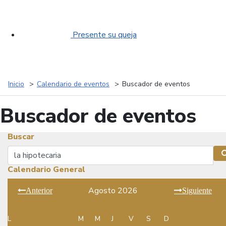
Presente su queja
Inicio
Calendario de eventos
Buscador de eventos
Buscador de eventos
Buscar
Buscar
Calendario General
Agosto 2026
Anterior
Siguiente
L
M
M
J
V
S
D