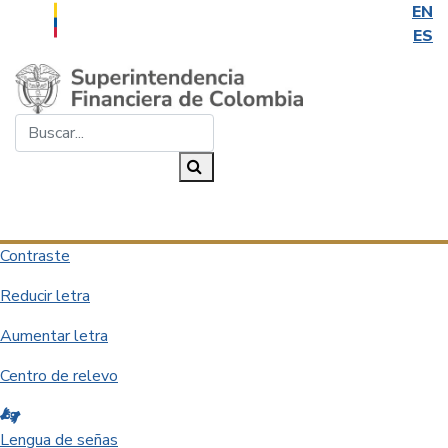
EN
ES
Saltar al contenido principal
Buscar...
Buscar
Desplegar navegación
Contraste
Reducir letra
Aumentar letra
Centro de relevo
Lengua de señas