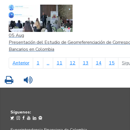
05
Aug
Presentación del Estudio de Georreferenciación de Corresp
Bancarios en Colombia
página anterior
Anterior
1
...
11
12
13
14
15
Sig
Imprimir
Leer contenido
Síguenos:
Superintendencia Financiera de Colombia