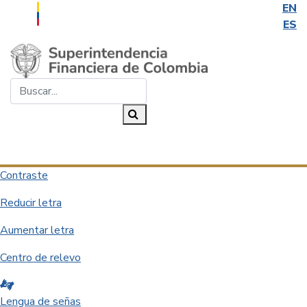
EN
ES
Saltar al contenido principal
Buscar...
Buscar
Desplegar navegación
Contraste
Reducir letra
Aumentar letra
Centro de relevo
Lengua de señas