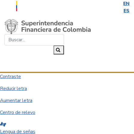
EN
ES
Saltar al contenido principal
Buscar...
Buscar
Desplegar navegación
Contraste
Reducir letra
Aumentar letra
Centro de relevo
Lengua de señas