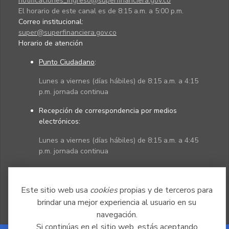
notificaciones_ingreso@superfinanciera.gov.co
El horario de este canal es de 8:15 a.m. a 5:00 p.m.
Correo institucional:
super@superfinanciera.gov.co
Horario de atención
Punto Ciudadano
:
Lunes a viernes (días hábiles) de 8:15 a.m. a 4:15
p.m. jornada continua
Recepción de correspondencia por medios
electrónicos:
Lunes a viernes (días hábiles) de 8:15 a.m. a 4:45
p.m. jornada continua
Políticas
Mapa del sitio
Este sitio web usa
cookies
propias y de terceros para
brindar una mejor experiencia al usuario en su
navegación.
Si continúas en el sitio web, estás aceptando