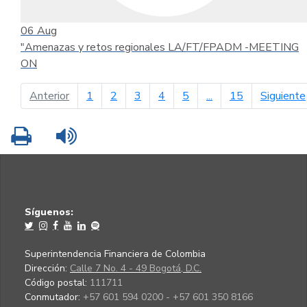
06
Aug
"Amenazas y retos regionales LA/FT/FPADM -MEETING
ON
página anterior
Anterior
1
2
3
4
5
...
15
Siguiente
Imprimir
Leer contenido
Síguenos:
Superintendencia Financiera de Colombia
Dirección:
Calle 7 No. 4 - 49 Bogotá, D.C.
Código postal:
111711
Conmutador:
+57 601 594 0200 - +57 601 350 8166