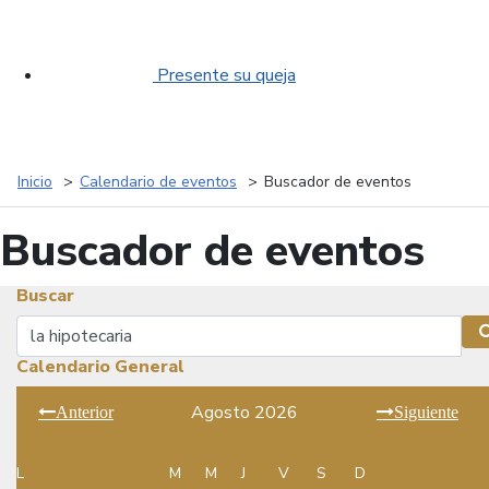
Presente su queja
Inicio
Calendario de eventos
Buscador de eventos
Buscador de eventos
Buscar
Buscar
Calendario General
Agosto 2026
Anterior
Siguiente
L
M
M
J
V
S
D