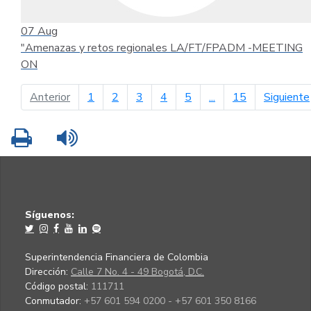
07
Aug
"Amenazas y retos regionales LA/FT/FPADM -MEETING
ON
página anterior
Anterior
1
2
3
4
5
...
15
Siguiente
Imprimir
Leer contenido
Síguenos:
Superintendencia Financiera de Colombia
Dirección:
Calle 7 No. 4 - 49 Bogotá, D.C.
Código postal:
111711
Conmutador:
+57 601 594 0200 - +57 601 350 8166