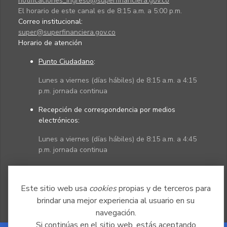
notificaciones_ingreso@superfinanciera.gov.co
El horario de este canal es de 8:15 a.m. a 5:00 p.m.
Correo institucional:
super@superfinanciera.gov.co
Horario de atención
Punto Ciudadano
:
Lunes a viernes (días hábiles) de 8:15 a.m. a 4:15
p.m. jornada continua
Recepción de correspondencia por medios
electrónicos:
Lunes a viernes (días hábiles) de 8:15 a.m. a 4:45
p.m. jornada continua
Políticas
Mapa del sitio
Este sitio web usa
cookies
propias y de terceros para
brindar una mejor experiencia al usuario en su
navegación.
Si continúas en el sitio web, estás aceptando