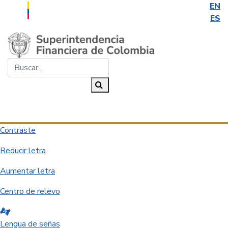
EN
ES
Saltar al contenido principal
Buscar...
Buscar
Desplegar navegación
Contraste
Reducir letra
Aumentar letra
Centro de relevo
Lengua de señas