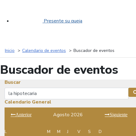
Presente su queja
Inicio
Calendario de eventos
Buscador de eventos
Buscador de eventos
Buscar
Buscar
Calendario General
Agosto 2026
Anterior
Siguiente
L
M
M
J
V
S
D