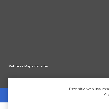
Políticas
Mapa del sitio
Este sitio web usa
coo
Si