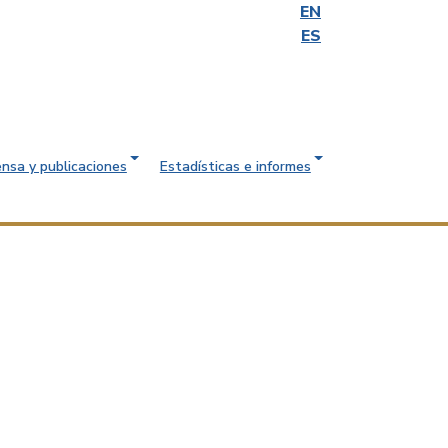
EN
ES
ensa y publicaciones
Estadísticas e informes