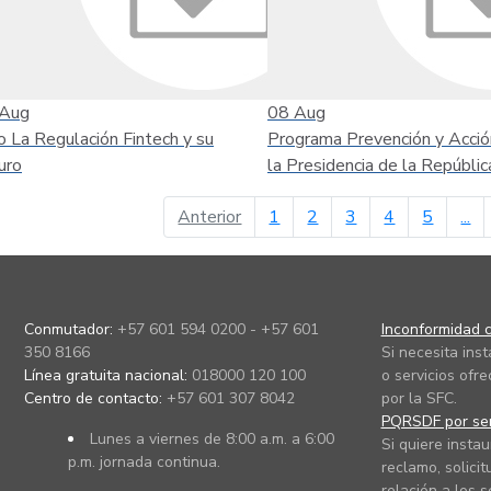
Aug
08
Aug
o La Regulación Fintech y su
Programa Prevención y Acció
uro
la Presidencia de la Repúblic
página anterior
Anterior
1
2
3
4
5
...
Conmutador:
+57 601 594 0200 - +57 601
Inconformidad c
350 8166
Si necesita ins
Línea gratuita nacional:
018000 120 100
o servicios ofre
Centro de contacto:
+57 601 307 8042
por la SFC.
PQRSDF por ser
Lunes a viernes de 8:00 a.m. a 6:00
Si quiere instau
p.m. jornada continua.
reclamo, solicit
relación a los s