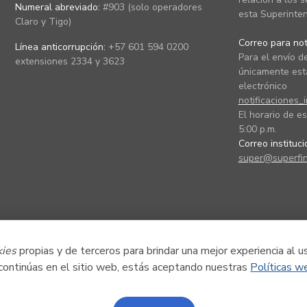
Numeral abreviado:
#903 (solo operadores
esta Superinten
Claro y Tigo)
Correo para noti
Línea anticorrupción:
+57 601 594 0200
Para el envío de
extensiones 2334 y 3623
únicamente está
electrónico
notificaciones_
El horario de es
5:00 p.m.
Correo instituc
super@superfin
kies
propias y de terceros para brindar una mejor experiencia al u
 continúas en el sitio web, estás aceptando nuestras
Políticas w