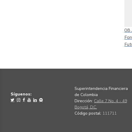
08
For
Fut
Superintendencia Financiera
Síguenos:
de Colombia
Dirección:
Calle 7 No. 4 - 49
Bogotá, D.C.
Código postal:
111711