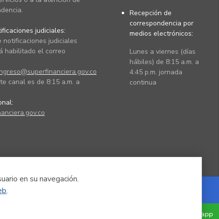
dencia.
Recepción de
correspondencia por
ficaciones judiciales:
medios electrónicos:
 notificaciones judiciales
 habilitado el correo
Lunes a viernes (días
hábiles) de 8:15 a.m. a
ingreso@superfinanciera.gov.co
4:45 p.m. jornada
te canal es de 8:15 a.m. a
continua
ional:
anciera.gov.co
suario en su navegación.
eb
.
Powered by Nexura