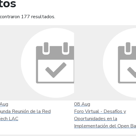
tos
contraron 177 resultados.
mprimir
Leer contenido
Aug
08
Aug
unda Reunión de la Red
Foro Virtual - Desafíos y
tech LAC
Oportunidades en la
Implementación del Open Ba