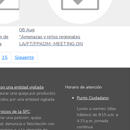
08
Aug
n de
"Amenazas y retos regionales
a
LA/FT/FPADM -MEETING ON
página siguiente
15
Siguiente
on una entidad vigilada
:
Horario de atención
taurar una queja por productos
Punto Ciudadano
:
cidos por una entidad vigilada
Lunes a viernes (días
vicios de la SFC
:
hábiles) de 8:15 a.m. a
rar una petición, queja,
4:15 p.m. jornada
ud, denuncia o felicitación con
continua
ervicios o a la atención de