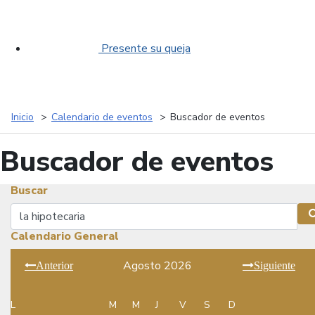
Presente su queja
Inicio
Calendario de eventos
Buscador de eventos
Buscador de eventos
Buscar
Buscar
Calendario General
Agosto 2026
Anterior
Siguiente
L
M
M
J
V
S
D