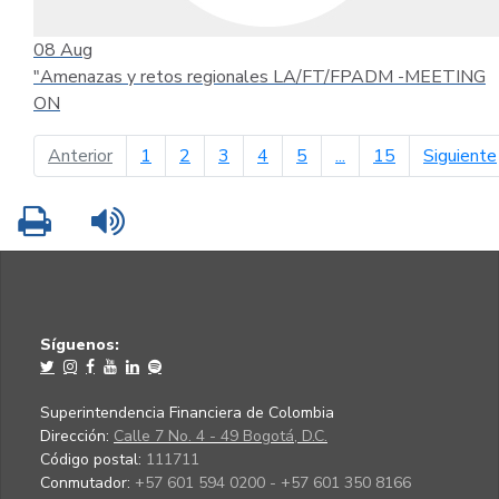
08
Aug
"Amenazas y retos regionales LA/FT/FPADM -MEETING
ON
página anterior
Anterior
1
2
3
4
5
...
15
Siguiente
Imprimir
Leer contenido
Síguenos:
Superintendencia Financiera de Colombia
Dirección:
Calle 7 No. 4 - 49 Bogotá, D.C.
Código postal:
111711
Conmutador:
+57 601 594 0200 - +57 601 350 8166