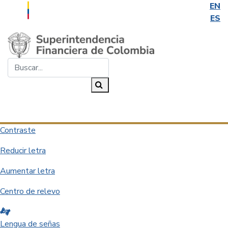
EN
ES
Saltar al contenido principal
Buscar...
Buscar
Desplegar navegación
Contraste
Reducir letra
Aumentar letra
Centro de relevo
Lengua de señas