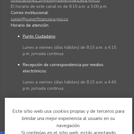
notificaciones_ingreso@superfinanciera.gov.co
El horario de este canal es de 8:15 a.m. a 5:00 p.m.
Correo institucional:
super@superfinanciera.gov.co
Horario de atención
Punto Ciudadano
:
Lunes a viernes (días hábiles) de 8:15 a.m. a 4:15
p.m. jornada continua
Recepción de correspondencia por medios
electrónicos:
Lunes a viernes (días hábiles) de 8:15 a.m. a 4:45
p.m. jornada continua
Políticas
Mapa del sitio
Este sitio web usa
cookies
propias y de terceros para
brindar una mejor experiencia al usuario en su
navegación.
Si continúas en el sitio web, estás aceptando