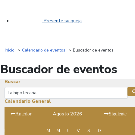
Presente su queja
Inicio
Calendario de eventos
Buscador de eventos
Buscador de eventos
Buscar
Buscar
Calendario General
Agosto 2026
Anterior
Siguiente
L
M
M
J
V
S
D