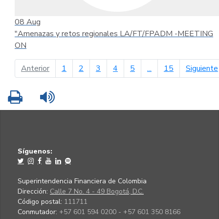
08
Aug
"Amenazas y retos regionales LA/FT/FPADM -MEETING
ON
página anterior
Anterior
1
2
3
4
5
...
15
Siguiente
Imprimir
Leer contenido
Síguenos:
Superintendencia Financiera de Colombia
Dirección:
Calle 7 No. 4 - 49 Bogotá, D.C.
Código postal:
111711
Conmutador:
+57 601 594 0200 - +57 601 350 8166