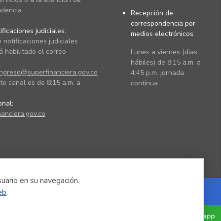
dencia.
Recepción de
correspondencia por
ficaciones judiciales:
medios electrónicos:
 notificaciones judiciales
 habilitado el correo
Lunes a viernes (días
hábiles) de 8:15 a.m. a
ingreso@superfinanciera.gov.co
4:45 p.m. jornada
te canal es de 8:15 a.m. a
continua
ional:
anciera.gov.co
suario en su navegación.
eb
.
Powered by Nexura