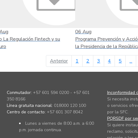
Aug
06
Aug
o La Regulación Fintech y su
Programa Prevención y Acció
uro
la Presidencia de la Repúblic
página anterior
Anterior
1
2
3
4
5
...
Conmutador:
+57 601 594 0200 - +57 601
Inconformidad c
350 8166
Si necesita ins
Línea gratuita nacional:
018000 120 100
o servicios ofre
Centro de contacto:
+57 601 307 8042
por la SFC.
PQRSDF por ser
Lunes a viernes de 8:00 a.m. a 6:00
Si quiere instau
p.m. jornada continua.
reclamo, solicit
relación a los s