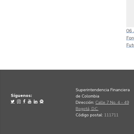
06
For
Fut
Superintendencia Financiera
Síguenos:
de Colombia
Dirección:
Calle 7 No. 4 - 49
Bogotá, D.C.
Código postal:
111711