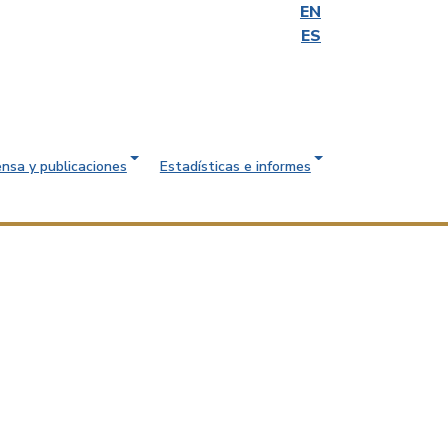
EN
ES
ensa y publicaciones
Estadísticas e informes