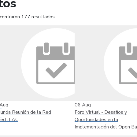
tos
contraron 177 resultados.
mprimir
Leer contenido
Aug
06
Aug
unda Reunión de la Red
Foro Virtual - Desafíos y
tech LAC
Oportunidades en la
Implementación del Open Ba