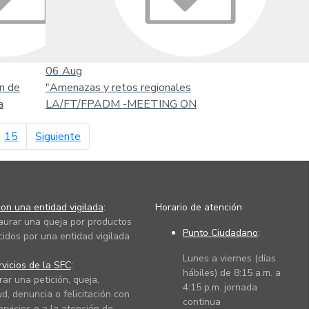
06
Aug
n de
"Amenazas y retos regionales
a
LA/FT/FPADM -MEETING ON
página siguiente
15
Siguiente
on una entidad vigilada
:
Horario de atención
taurar una queja por productos
Punto Ciudadano
:
cidos por una entidad vigilada
Lunes a viernes (días
vicios de la SFC
:
hábiles) de 8:15 a.m. a
rar una petición, queja,
4:15 p.m. jornada
ud, denuncia o felicitación con
continua
ervicios o a la atención de