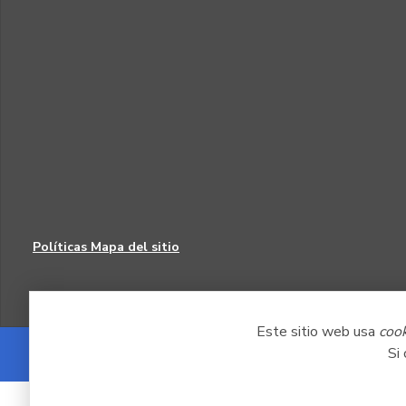
Políticas
Mapa del sitio
Este sitio web usa
coo
Si