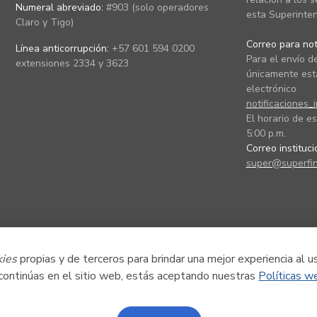
Numeral abreviado:
#903 (solo operadores
esta Superinten
Claro y Tigo)
Correo para noti
Línea anticorrupción:
+57 601 594 0200
Para el envío de
extensiones 2334 y 3623
únicamente está
electrónico
notificaciones_
El horario de es
5:00 p.m.
Correo instituc
super@superfin
kies
propias y de terceros para brindar una mejor experiencia al u
 continúas en el sitio web, estás aceptando nuestras
Políticas w