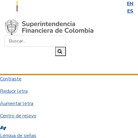
EN
ES
Saltar al contenido principal
Buscar...
Buscar
Desplegar navegación
Contraste
Reducir letra
Aumentar letra
Centro de relevo
Lengua de señas