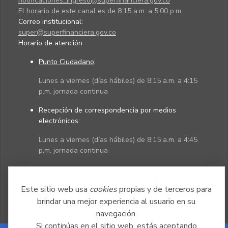
notificaciones_ingreso@superfinanciera.gov.co
El horario de este canal es de 8:15 a.m. a 5:00 p.m.
Correo institucional:
super@superfinanciera.gov.co
Horario de atención
Punto Ciudadano
:
Lunes a viernes (días hábiles) de 8:15 a.m. a 4:15
p.m. jornada continua
Recepción de correspondencia por medios
electrónicos:
Lunes a viernes (días hábiles) de 8:15 a.m. a 4:45
p.m. jornada continua
Políticas
Mapa del sitio
Este sitio web usa
cookies
propias y de terceros para
brindar una mejor experiencia al usuario en su
navegación.
Si continúas en el sitio web, estás aceptando