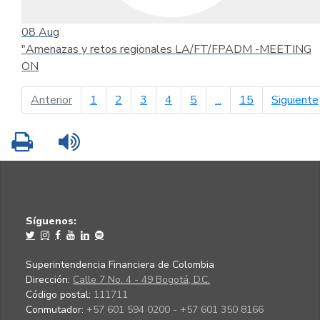
08
Aug
"Amenazas y retos regionales LA/FT/FPADM -MEETING
ON
página anterior
Anterior
1
2
3
4
5
...
15
Siguiente
Imprimir
Leer contenido
Síguenos:
Superintendencia Financiera de Colombia
Dirección:
Calle 7 No. 4 - 49 Bogotá, D.C.
Código postal:
111711
Conmutador:
+57 601 594 0200 - +57 601 350 8166