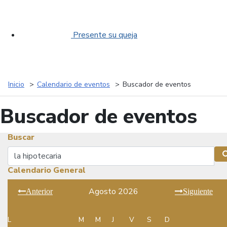
Presente su queja
Inicio
Calendario de eventos
Buscador de eventos
Buscador de eventos
Buscar
Buscar
Calendario General
Agosto 2026
Anterior
Siguiente
L
M
M
J
V
S
D