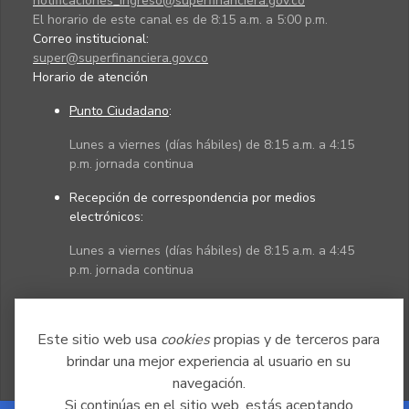
notificaciones_ingreso@superfinanciera.gov.co
El horario de este canal es de 8:15 a.m. a 5:00 p.m.
Correo institucional:
super@superfinanciera.gov.co
Horario de atención
Punto Ciudadano
:
Lunes a viernes (días hábiles) de 8:15 a.m. a 4:15
p.m. jornada continua
Recepción de correspondencia por medios
electrónicos:
Lunes a viernes (días hábiles) de 8:15 a.m. a 4:45
p.m. jornada continua
Políticas
Mapa del sitio
Este sitio web usa
cookies
propias y de terceros para
brindar una mejor experiencia al usuario en su
navegación.
Si continúas en el sitio web, estás aceptando