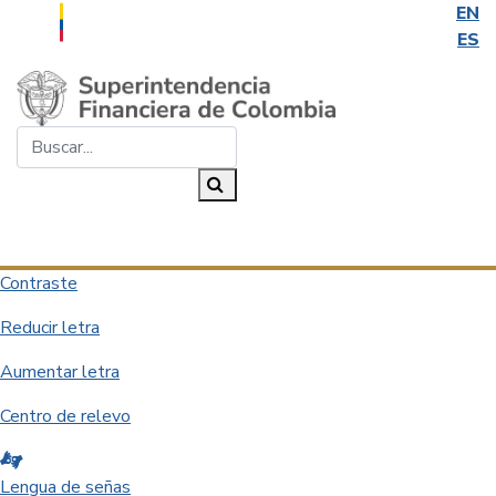
EN
ES
Saltar al contenido principal
Buscar...
Buscar
Desplegar navegación
Contraste
Reducir letra
Aumentar letra
Centro de relevo
Lengua de señas