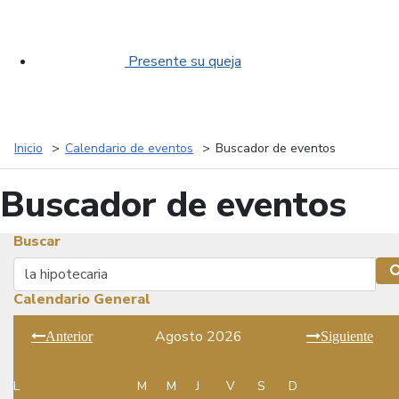
Presente su queja
Inicio
Calendario de eventos
Buscador de eventos
Buscador de eventos
Buscar
Buscar
Calendario General
Agosto 2026
Anterior
Siguiente
L
M
M
J
V
S
D