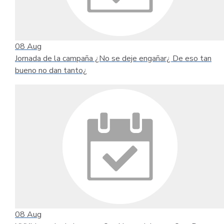
08
Aug
Jornada de la campaña ¿No se deje engañar¿ De eso tan
bueno no dan tanto¿
08
Aug