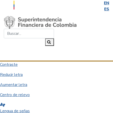
EN
ES
Saltar al contenido principal
Buscar...
Buscar
Desplegar navegación
Contraste
Reducir letra
Aumentar letra
Centro de relevo
Lengua de señas