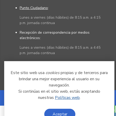
Punto Ciudadano
:
Lunes a viernes (días hábiles) de 8:15 a.m. a 4:15
p.m. jornada continua
Recepción de correspondencia por medios
electrónicos:
Lunes a viernes (días hábiles) de 8:15 a.m. a 4:45
p.m. jornada continua
Políticas
Mapa del sitio
Este sitio web usa
cookies
propias y de terceros para
brindar una mejor experiencia al usuario en su
navegación.
Si continúas en el sitio web, estás aceptando
nuestras
Políticas web
.
Powered by Nexura
Aceptar