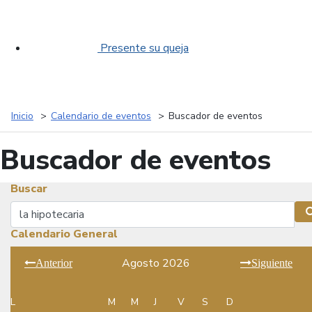
Presente su queja
Inicio
Calendario de eventos
Buscador de eventos
Buscador de eventos
Buscar
Buscar
Calendario General
Agosto 2026
Anterior
Siguiente
L
M
M
J
V
S
D