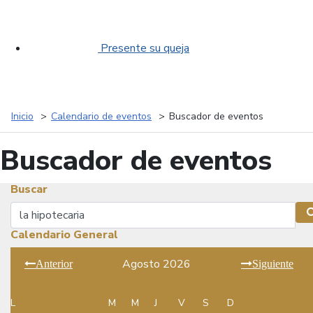
Presente su queja
Inicio
Calendario de eventos
Buscador de eventos
Buscador de eventos
Buscar
Buscar
Calendario General
Agosto 2026
Anterior
Siguiente
L
M
M
J
V
S
D