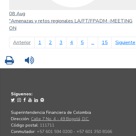
08
Aug
"Amenazas y retos regionales LA/FT/FPADM -MEETING
ON
página anterior
Anterior
1
2
3
4
5
...
15
Siguiente
Imprimir
Leer contenido
Síguenos:
Superintendencia Financiera de Colombia
Dirección:
Calle 7 No. 4 - 49 Bogotá, D.C.
Código postal:
111711
Conmutador:
+57 601 594 0200 - +57 601 350 8166