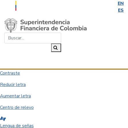
EN
ES
Saltar al contenido principal
Buscar...
Buscar
Desplegar navegación
Contraste
Reducir letra
Aumentar letra
Centro de relevo
Lengua de señas