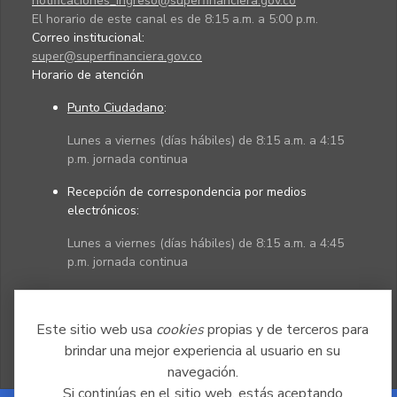
notificaciones_ingreso@superfinanciera.gov.co
El horario de este canal es de 8:15 a.m. a 5:00 p.m.
Correo institucional:
super@superfinanciera.gov.co
Horario de atención
Punto Ciudadano
:
Lunes a viernes (días hábiles) de 8:15 a.m. a 4:15
p.m. jornada continua
Recepción de correspondencia por medios
electrónicos:
Lunes a viernes (días hábiles) de 8:15 a.m. a 4:45
p.m. jornada continua
Políticas
Mapa del sitio
Este sitio web usa
cookies
propias y de terceros para
brindar una mejor experiencia al usuario en su
navegación.
Si continúas en el sitio web, estás aceptando