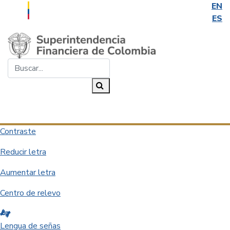
EN
ES
Saltar al contenido principal
Buscar...
Buscar
Desplegar navegación
Contraste
Reducir letra
Aumentar letra
Centro de relevo
Lengua de señas