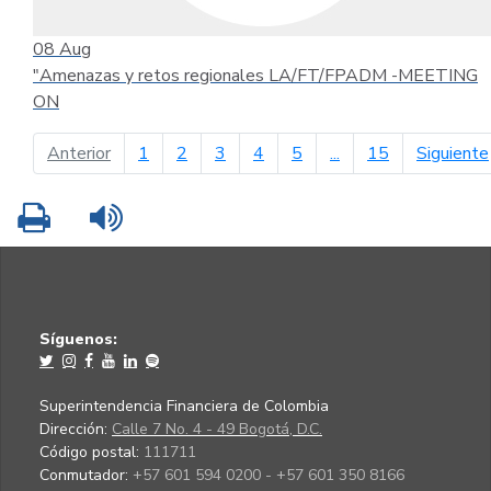
08
Aug
"Amenazas y retos regionales LA/FT/FPADM -MEETING
ON
página anterior
Anterior
1
2
3
4
5
...
15
Siguiente
Imprimir
Leer contenido
Síguenos:
Superintendencia Financiera de Colombia
Dirección:
Calle 7 No. 4 - 49 Bogotá, D.C.
Código postal:
111711
Conmutador:
+57 601 594 0200 - +57 601 350 8166