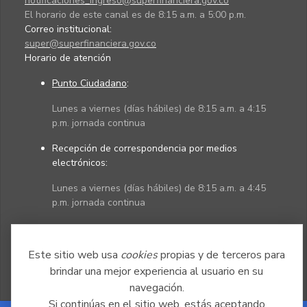
notificaciones_ingreso@superfinanciera.gov.co
El horario de este canal es de 8:15 a.m. a 5:00 p.m.
Correo institucional:
super@superfinanciera.gov.co
Horario de atención
Punto Ciudadano
:
Lunes a viernes (días hábiles) de 8:15 a.m. a 4:15
p.m. jornada continua
Recepción de correspondencia por medios
electrónicos:
Lunes a viernes (días hábiles) de 8:15 a.m. a 4:45
p.m. jornada continua
Políticas
Mapa del sitio
Este sitio web usa
cookies
propias y de terceros para
brindar una mejor experiencia al usuario en su
navegación.
Si continúas en el sitio web, estás aceptando