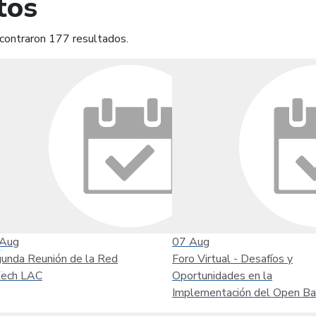
tos
contraron 177 resultados.
mprimir
Leer contenido
Aug
07
Aug
unda Reunión de la Red
Foro Virtual - Desafíos y
tech LAC
Oportunidades en la
Implementación del Open Ba