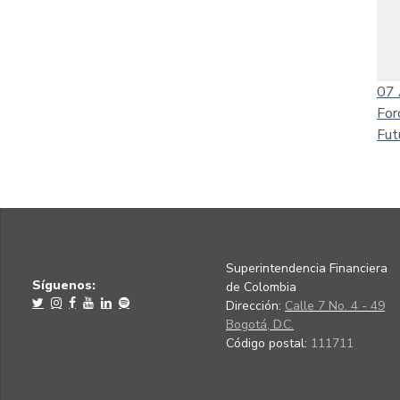
07
For
Fut
Superintendencia Financiera
Síguenos:
de Colombia
Dirección:
Calle 7 No. 4 - 49
Bogotá, D.C.
Código postal:
111711