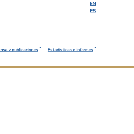
EN
ES
ensa y publicaciones
Estadísticas e informes