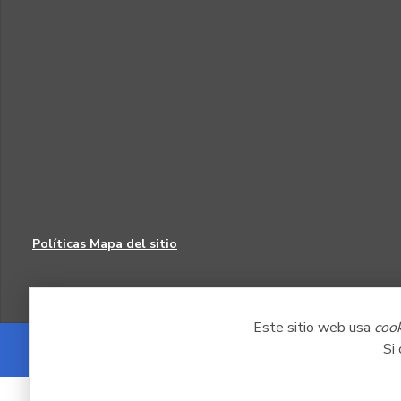
Políticas
Mapa del sitio
Este sitio web usa
coo
Si