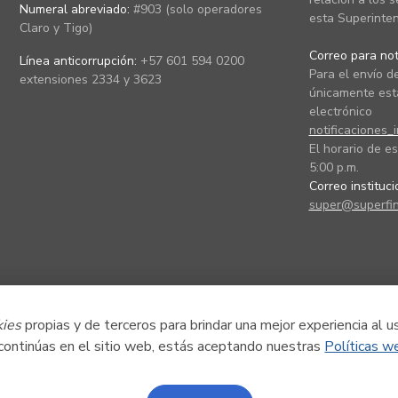
Numeral abreviado:
#903 (solo operadores
esta Superinten
Claro y Tigo)
Correo para noti
Línea anticorrupción:
+57 601 594 0200
Para el envío de
extensiones 2334 y 3623
únicamente está
electrónico
notificaciones_
El horario de es
5:00 p.m.
Correo instituc
super@superfin
kies
propias y de terceros para brindar una mejor experiencia al u
 continúas en el sitio web, estás aceptando nuestras
Políticas w