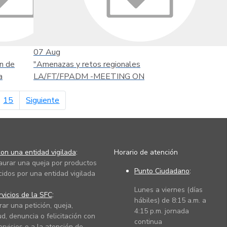
07
Aug
n de
"Amenazas y retos regionales
a
LA/FT/FPADM -MEETING ON
página siguiente
15
Siguiente
on una entidad vigilada
:
Horario de atención
taurar una queja por productos
Punto Ciudadano
:
cidos por una entidad vigilada
Lunes a viernes (días
vicios de la SFC
:
hábiles) de 8:15 a.m. a
rar una petición, queja,
4:15 p.m. jornada
ud, denuncia o felicitación con
continua
ervicios o a la atención de