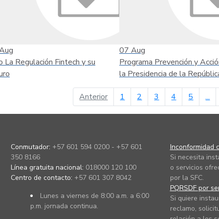
Aug
07
Aug
o La Regulación Fintech y su
Programa Prevención y Acció
uro
la Presidencia de la Repúblic
página anterior
Anterior
1
2
3
4
5
...
Conmutador:
+57 601 594 0200 - +57 601
Inconformidad c
350 8166
Si necesita ins
Línea gratuita nacional:
018000 120 100
o servicios ofre
Centro de contacto:
+57 601 307 8042
por la SFC.
PQRSDF por ser
Lunes a viernes de 8:00 a.m. a 6:00
Si quiere instau
p.m. jornada continua.
reclamo, solicit
relación a los s