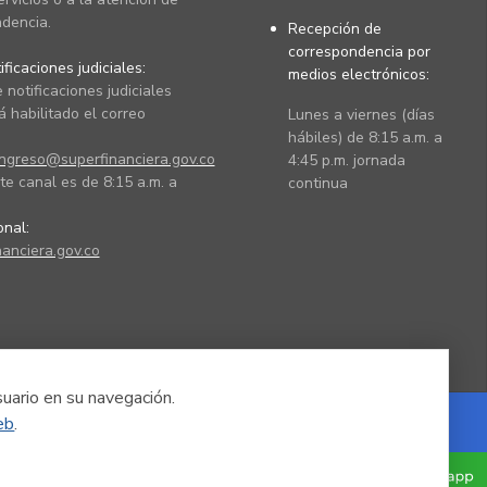
dencia.
Recepción de
correspondencia por
ficaciones judiciales:
medios electrónicos:
 notificaciones judiciales
 habilitado el correo
Lunes a viernes (días
hábiles) de 8:15 a.m. a
ingreso@superfinanciera.gov.co
4:45 p.m. jornada
te canal es de 8:15 a.m. a
continua
ional:
anciera.gov.co
suario en su navegación.
eb
.
Powered by Nexura