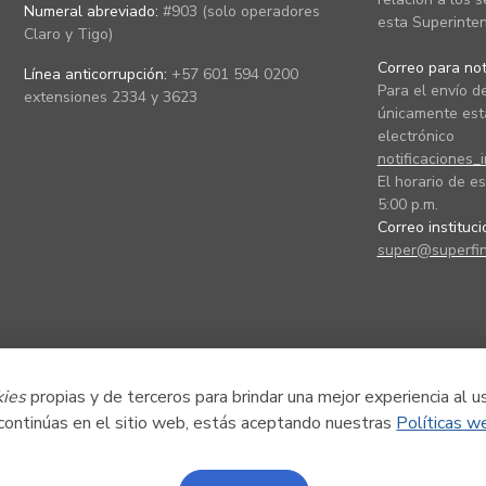
Numeral abreviado:
#903 (solo operadores
esta Superinten
Claro y Tigo)
Correo para noti
Línea anticorrupción:
+57 601 594 0200
Para el envío de
extensiones 2334 y 3623
únicamente está
electrónico
notificaciones_
El horario de es
5:00 p.m.
Correo instituc
super@superfin
kies
propias y de terceros para brindar una mejor experiencia al u
 continúas en el sitio web, estás aceptando nuestras
Políticas w