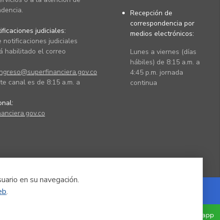
dencia.
Recepción de
correspondencia por
ficaciones judiciales:
medios electrónicos:
 notificaciones judiciales
 habilitado el correo
Lunes a viernes (días
hábiles) de 8:15 a.m. a
ingreso@superfinanciera.gov.co
4:45 p.m. jornada
te canal es de 8:15 a.m. a
continua
ional:
anciera.gov.co
suario en su navegación.
eb
.
Powered by Nexura