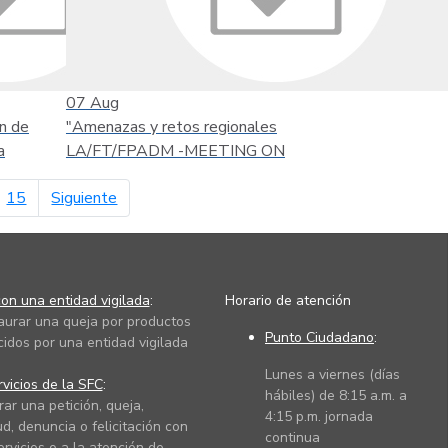
07
Aug
n de
"Amenazas y retos regionales
a
LA/FT/FPADM -MEETING ON
página siguiente
15
Siguiente
on una entidad vigilada
:
Horario de atención
taurar una queja por productos
Punto Ciudadano
:
cidos por una entidad vigilada
Lunes a viernes (días
vicios de la SFC
:
hábiles) de 8:15 a.m. a
rar una petición, queja,
4:15 p.m. jornada
ud, denuncia o felicitación con
continua
ervicios o a la atención de