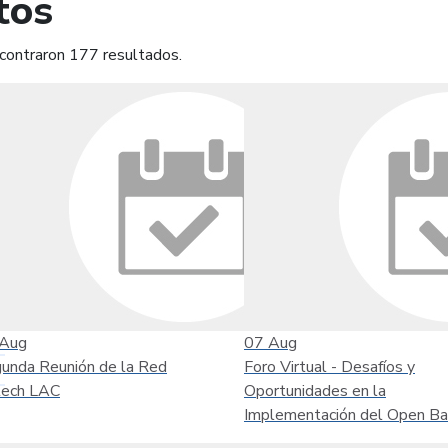
tos
contraron 177 resultados.
mprimir
Leer contenido
Aug
07
Aug
unda Reunión de la Red
Foro Virtual - Desafíos y
tech LAC
Oportunidades en la
Implementación del Open Ba