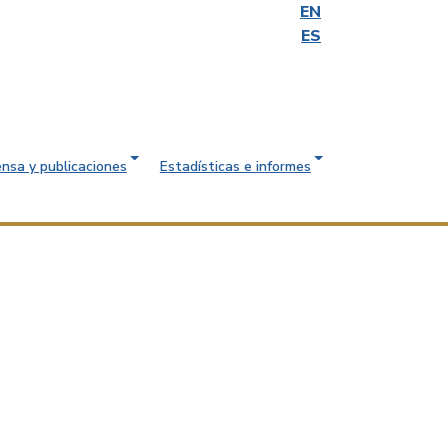
EN
ES
ensa y publicaciones
Estadísticas e informes