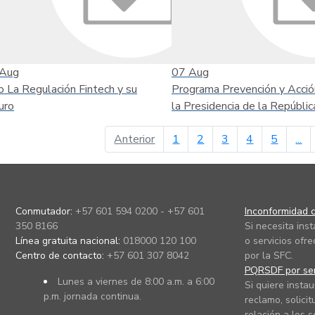
Aug
07
Aug
o La Regulación Fintech y su
Programa Prevención y Acció
uro
la Presidencia de la Repúblic
página anterior
Anterior
1
2
3
4
5
...
Conmutador:
+57 601 594 0200 - +57 601
Inconformidad c
350 8166
Si necesita ins
Línea gratuita nacional:
018000 120 100
o servicios ofre
Centro de contacto:
+57 601 307 8042
por la SFC.
PQRSDF por ser
Lunes a viernes de 8:00 a.m. a 6:00
Si quiere instau
p.m. jornada continua.
reclamo, solicit
relación a los s