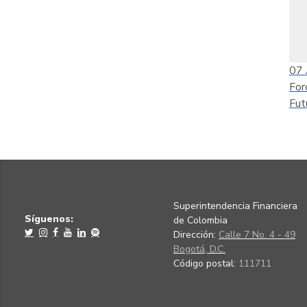
07
For
Fut
Superintendencia Financiera
Síguenos:
de Colombia
Dirección:
Calle 7 No. 4 - 49
Bogotá, D.C.
Código postal:
111711