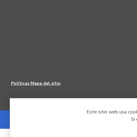
Políticas
Mapa del sitio
Este sitio web usa
coo
Si