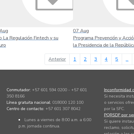
Aug
07
Aug
o La Regulación Fintech y su
Programa Prevención y Acció
uro
la Presidencia de la Repúblic
página anterior
Anterior
1
2
3
4
5
...
Conmutador:
+57 601 594 0200 - +57 601
Inconformidad c
350 8166
Si necesita ins
Línea gratuita nacional:
018000 120 100
o servicios ofre
Centro de contacto:
+57 601 307 8042
por la SFC.
PQRSDF por ser
Lunes a viernes de 8:00 a.m. a 6:00
Si quiere instau
p.m. jornada continua.
reclamo, solicit
relación a los s