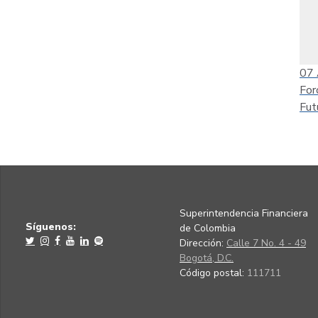
07
For
Fut
Superintendencia Financiera
Síguenos:
de Colombia
Dirección:
Calle 7 No. 4 - 49
Bogotá, D.C.
Código postal:
111711