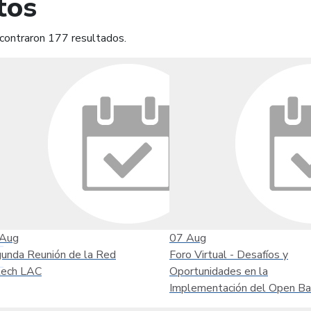
tos
contraron 177 resultados.
mprimir
Leer contenido
Aug
07
Aug
unda Reunión de la Red
Foro Virtual - Desafíos y
tech LAC
Oportunidades en la
Implementación del Open Ba