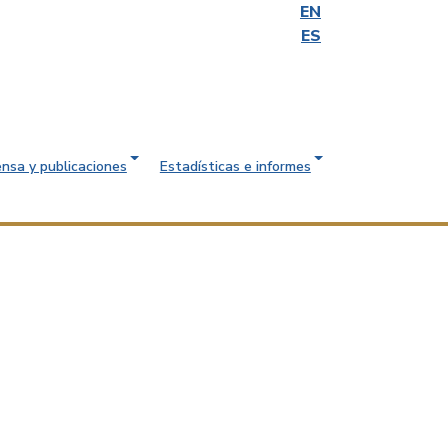
EN
ES
ensa y publicaciones
Estadísticas e informes