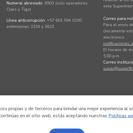
Numeral abreviado:
#903 (solo operadores
esta Superinten
Claro y Tigo)
Correo para noti
Línea anticorrupción:
+57 601 594 0200
Para el envío de
extensiones 2334 y 3623
únicamente está
electrónico
notificaciones_
El horario de es
5:00 p.m.
Correo instituc
super@superfin
kies
propias y de terceros para brindar una mejor experiencia al u
 continúas en el sitio web, estás aceptando nuestras
Políticas w