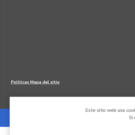
Políticas
Mapa del sitio
Este sitio web usa
coo
Si