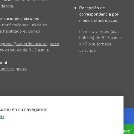
dencia.
Recepción de
correspondencia por
ficaciones judiciales:
medios electrónicos:
 notificaciones judiciales
 habilitado el correo
Lunes a viernes (días
hábiles) de 8:15 a.m. a
ingreso@superfinanciera.gov.co
4:45 p.m. jornada
te canal es de 8:15 a.m. a
continua
ional:
anciera.gov.co
suario en su navegación.
eb
.
Powered by Nexura