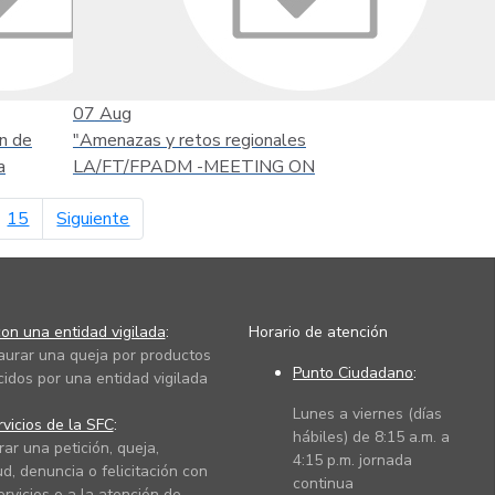
07
Aug
n de
"Amenazas y retos regionales
a
LA/FT/FPADM -MEETING ON
página siguiente
15
Siguiente
on una entidad vigilada
:
Horario de atención
taurar una queja por productos
Punto Ciudadano
:
cidos por una entidad vigilada
Lunes a viernes (días
vicios de la SFC
:
hábiles) de 8:15 a.m. a
rar una petición, queja,
4:15 p.m. jornada
ud, denuncia o felicitación con
continua
ervicios o a la atención de