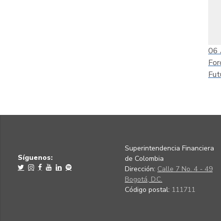
06
For
Fut
Superintendencia Financiera
Síguenos:
de Colombia
Dirección:
Calle 7 No. 4 - 49
Bogotá, D.C.
Código postal:
111711