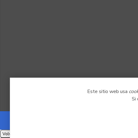
Políticas
Mapa del sitio
Este sitio web usa
coo
Si
Volver a arriba