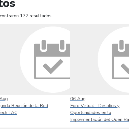
tos
contraron 177 resultados.
mprimir
Leer contenido
Aug
06
Aug
unda Reunión de la Red
Foro Virtual - Desafíos y
tech LAC
Oportunidades en la
Implementación del Open Ba