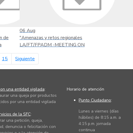
06
Aug
n de
"Amenazas y retos regionales
a
LA/FT/FPADM -MEETING ON
página siguiente
15
Siguiente
on una entidad vigilada
:
Horario de atención
taurar una queja por productos
Punto Ciudadano
:
cidos por una entidad vigilada
Lunes a viernes (días
vicios de la SFC
:
hábiles) de 8:15 a.m. a
rar una petición, queja,
4:15 p.m. jornada
ud, denuncia o felicitación con
continua
ervicios o a la atención de