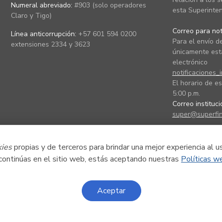
Numeral abreviado:
#903 (solo operadores
esta Superinten
Claro y Tigo)
Correo para noti
Línea anticorrupción:
+57 601 594 0200
Para el envío de
extensiones 2334 y 3623
únicamente está
electrónico
notificaciones_
El horario de es
5:00 p.m.
Correo instituc
super@superfin
kies
propias y de terceros para brindar una mejor experiencia al u
 continúas en el sitio web, estás aceptando nuestras
Políticas w
Aceptar