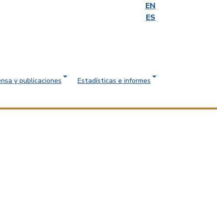
EN
ES
ensa y publicaciones
Estadísticas e informes