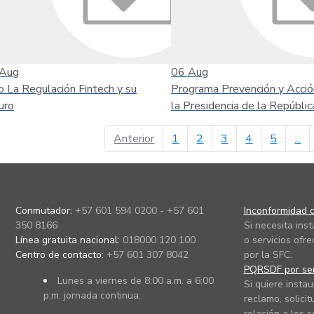
Aug
06
Aug
o La Regulación Fintech y su
Programa Prevención y Acció
uro
la Presidencia de la Repúblic
página anterior
Anterior
1
2
3
4
5
...
Conmutador:
+57 601 594 0200 - +57 601
Inconformidad c
350 8166
Si necesita ins
Línea gratuita nacional:
018000 120 100
o servicios ofre
Centro de contacto:
+57 601 307 8042
por la SFC.
PQRSDF por ser
Lunes a viernes de 8:00 a.m. a 6:00
Si quiere instau
p.m. jornada continua.
reclamo, solicit
relación a los s