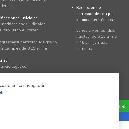
dencia.
Recepción de
correspondencia por
ficaciones judiciales:
medios electrónicos:
 notificaciones judiciales
 habilitado el correo
Lunes a viernes (días
hábiles) de 8:15 a.m. a
ingreso@superfinanciera.gov.co
4:45 p.m. jornada
te canal es de 8:15 a.m. a
continua
ional:
anciera.gov.co
suario en su navegación.
eb
.