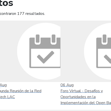
tos
contraron 177 resultados.
mprimir
Leer contenido
Aug
06
Aug
unda Reunión de la Red
Foro Virtual - Desafíos y
tech LAC
Oportunidades en la
Implementación del Open Ba