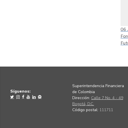
06
For
Fut
Superintendencia Financiera
Síguenos:
de Colombia
Dirección:
Calle 7 No. 4 - 49
Bogotá, D.C.
Código postal:
111711