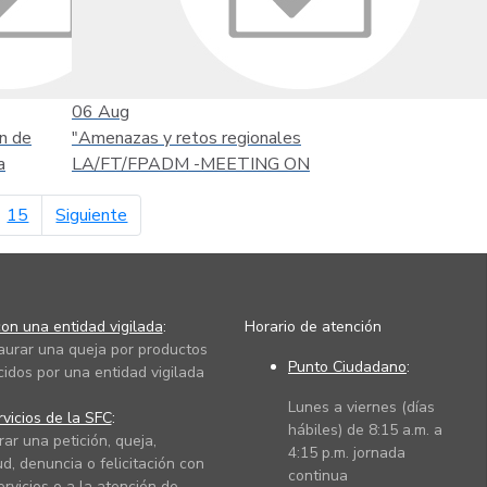
06
Aug
n de
"Amenazas y retos regionales
a
LA/FT/FPADM -MEETING ON
página siguiente
15
Siguiente
on una entidad vigilada
:
Horario de atención
taurar una queja por productos
Punto Ciudadano
:
cidos por una entidad vigilada
Lunes a viernes (días
vicios de la SFC
:
hábiles) de 8:15 a.m. a
rar una petición, queja,
4:15 p.m. jornada
ud, denuncia o felicitación con
continua
ervicios o a la atención de