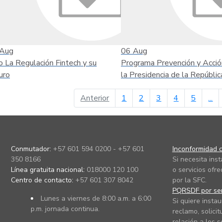
Aug
06
Aug
o La Regulación Fintech y su
Programa Prevención y Acció
uro
la Presidencia de la Repúblic
página anterior
Anterior
1
2
3
4
5
...
Conmutador:
+57 601 594 0200 - +57 601
Inconformidad c
350 8166
Si necesita ins
Línea gratuita nacional:
018000 120 100
o servicios ofre
Centro de contacto:
+57 601 307 8042
por la SFC.
PQRSDF por ser
Lunes a viernes de 8:00 a.m. a 6:00
Si quiere instau
p.m. jornada continua.
reclamo, solicit
relación a los s