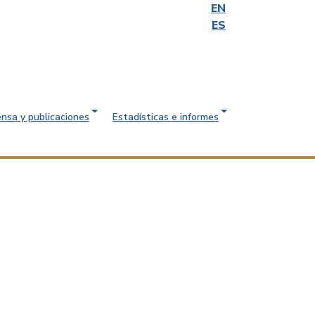
EN
ES
ensa y publicaciones
Estadísticas e informes