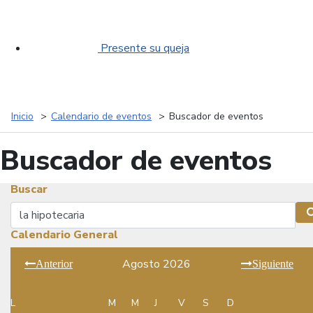
Presente su queja
Inicio
Calendario de eventos
Buscador de eventos
Buscador de eventos
Buscar
Buscar
Calendario General
Agosto 2026
Anterior
Siguiente
L
M
M
J
V
S
D