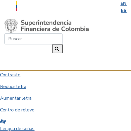
EN
ES
Saltar al contenido principal
Buscar...
Buscar
Desplegar navegación
Contraste
Reducir letra
Aumentar letra
Centro de relevo
Lengua de señas