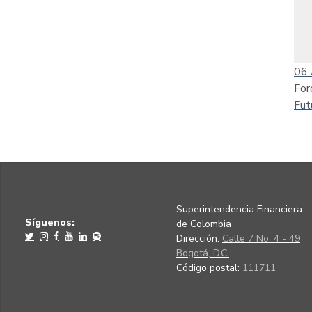
06
For
Fut
Superintendencia Financiera
Síguenos:
de Colombia
Dirección:
Calle 7 No. 4 - 49
Bogotá, D.C.
Código postal:
111711