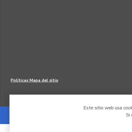
Políticas
Mapa del sitio
Este sitio web usa
coo
Si