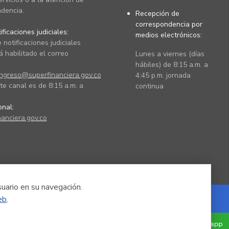
dencia.
Recepción de
correspondencia por
ficaciones judiciales:
medios electrónicos:
 notificaciones judiciales
 habilitado el correo
Lunes a viernes (días
hábiles) de 8:15 a.m. a
ingreso@superfinanciera.gov.co
4:45 p.m. jornada
te canal es de 8:15 a.m. a
continua
ional:
anciera.gov.co
suario en su navegación.
eb
.
Powered by Nexura