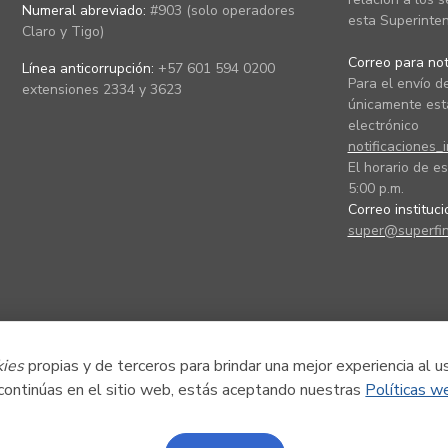
Numeral abreviado:
#903 (solo operadores
esta Superinten
Claro y Tigo)
Correo para noti
Línea anticorrupción:
+57 601 594 0200
Para el envío de
extensiones 2334 y 3623
únicamente está
electrónico
notificaciones_
El horario de es
5:00 p.m.
Correo instituc
super@superfin
kies
propias y de terceros para brindar una mejor experiencia al u
 continúas en el sitio web, estás aceptando nuestras
Políticas w