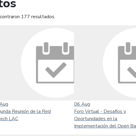
tos
contraron 177 resultados.
mprimir
Leer contenido
Aug
06
Aug
unda Reunión de la Red
Foro Virtual - Desafíos y
tech LAC
Oportunidades en la
Implementación del Open Ba