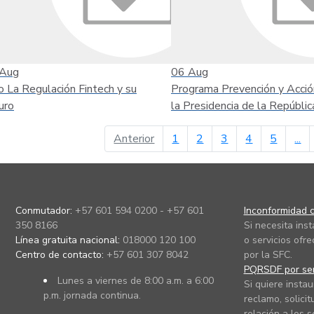
Aug
06
Aug
o La Regulación Fintech y su
Programa Prevención y Acció
uro
la Presidencia de la Repúblic
página anterior
Anterior
1
2
3
4
5
...
Conmutador:
+57 601 594 0200 - +57 601
Inconformidad c
350 8166
Si necesita ins
Línea gratuita nacional:
018000 120 100
o servicios ofre
Centro de contacto:
+57 601 307 8042
por la SFC.
PQRSDF por ser
Lunes a viernes de 8:00 a.m. a 6:00
Si quiere instau
p.m. jornada continua.
reclamo, solicit
relación a los s