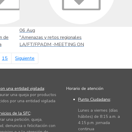
06
Aug
n de
"Amenazas y retos regionales
a
LA/FT/FPADM -MEETING ON
página siguiente
15
Siguiente
on una entidad vigilada
:
Horario de atención
taurar una queja por productos
Punto Ciudadano
:
cidos por una entidad vigilada
Lunes a viernes (días
vicios de la SFC
:
hábiles) de 8:15 a.m. a
rar una petición, queja,
4:15 p.m. jornada
ud, denuncia o felicitación con
continua
ervicios o a la atención de