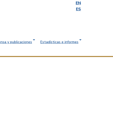
EN
ES
ensa y publicaciones
Estadísticas e informes