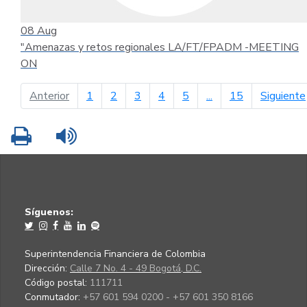
08
Aug
"Amenazas y retos regionales LA/FT/FPADM -MEETING
ON
página anterior
Anterior
1
2
3
4
5
...
15
Siguiente
Imprimir
Leer contenido
Síguenos:
Superintendencia Financiera de Colombia
Dirección:
Calle 7 No. 4 - 49 Bogotá, D.C.
Código postal:
111711
Conmutador:
+57 601 594 0200 - +57 601 350 8166