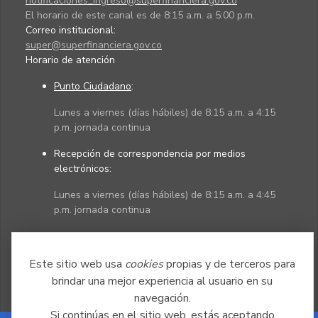
notificaciones_ingreso@superfinanciera.gov.co
El horario de este canal es de 8:15 a.m. a 5:00 p.m.
Correo institucional:
super@superfinanciera.gov.co
Horario de atención
Punto Ciudadano
:
Lunes a viernes (días hábiles) de 8:15 a.m. a 4:15
p.m. jornada continua
Recepción de correspondencia por medios
electrónicos:
Lunes a viernes (días hábiles) de 8:15 a.m. a 4:45
p.m. jornada continua
Políticas
Mapa del sitio
Este sitio web usa
cookies
propias y de terceros para
brindar una mejor experiencia al usuario en su
navegación.
Si continúas en el sitio web, estás aceptando