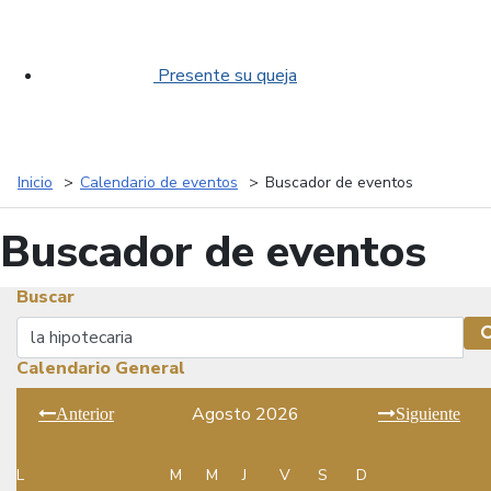
Presente su queja
Inicio
Calendario de eventos
Buscador de eventos
Buscador de eventos
Buscar
Buscar
Calendario General
Agosto 2026
Anterior
Siguiente
L
M
M
J
V
S
D