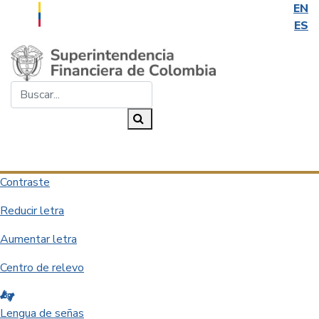
EN
ES
Saltar al contenido principal
Buscar...
Buscar
Desplegar navegación
Contraste
Reducir letra
Aumentar letra
Centro de relevo
Lengua de señas