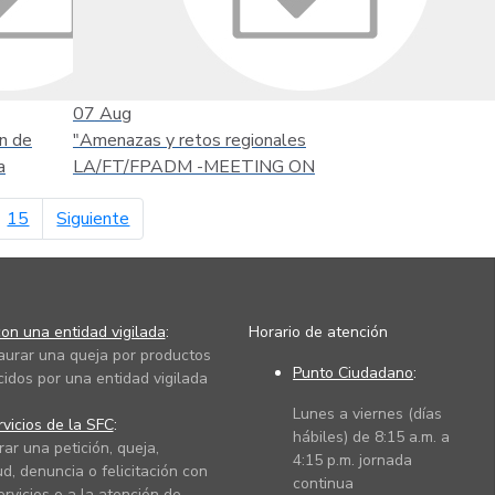
07
Aug
n de
"Amenazas y retos regionales
a
LA/FT/FPADM -MEETING ON
página siguiente
15
Siguiente
on una entidad vigilada
:
Horario de atención
taurar una queja por productos
Punto Ciudadano
:
cidos por una entidad vigilada
Lunes a viernes (días
vicios de la SFC
:
hábiles) de 8:15 a.m. a
rar una petición, queja,
4:15 p.m. jornada
ud, denuncia o felicitación con
continua
ervicios o a la atención de