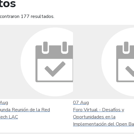
tos
contraron 177 resultados.
mprimir
Leer contenido
Aug
07
Aug
unda Reunión de la Red
Foro Virtual - Desafíos y
tech LAC
Oportunidades en la
Implementación del Open Ba