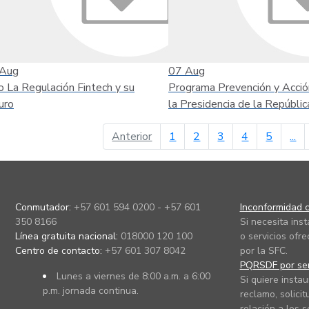
Aug
07
Aug
o La Regulación Fintech y su
Programa Prevención y Acció
uro
la Presidencia de la Repúblic
página anterior
Anterior
1
2
3
4
5
...
Conmutador:
+57 601 594 0200 - +57 601
Inconformidad c
350 8166
Si necesita ins
Línea gratuita nacional:
018000 120 100
o servicios ofre
Centro de contacto:
+57 601 307 8042
por la SFC.
PQRSDF por ser
Lunes a viernes de 8:00 a.m. a 6:00
Si quiere instau
p.m. jornada continua.
reclamo, solicit
relación a los s