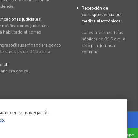
dencia.
Recepción de
correspondencia por
ficaciones judiciales:
medios electrónicos:
 notificaciones judiciales
 habilitado el correo
Lunes a viernes (días
hábiles) de 8:15 a.m. a
ingreso@superfinanciera.gov.co
4:45 p.m. jornada
te canal es de 8:15 a.m. a
continua
ional:
anciera.gov.co
suario en su navegación.
eb
.
Powered by Nexura