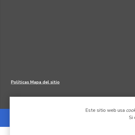
Políticas
Mapa del sitio
Este sitio web usa
coo
Si