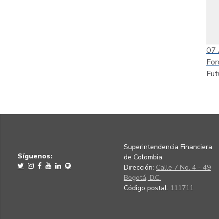
07
For
Fut
Superintendencia Financiera
Síguenos:
de Colombia
Dirección:
Calle 7 No. 4 - 49
Bogotá, D.C.
Código postal:
111711