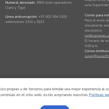
Numeral abreviado:
#903 (solo operadores
esta Superinten
Claro y Tigo)
Correo para noti
Línea anticorrupción:
+57 601 594 0200
Para el envío de
extensiones 2334 y 3623
únicamente está
electrónico
notificaciones_
El horario de es
5:00 p.m.
Correo instituc
super@superfin
kies
propias y de terceros para brindar una mejor experiencia al u
 continúas en el sitio web, estás aceptando nuestras
Políticas w