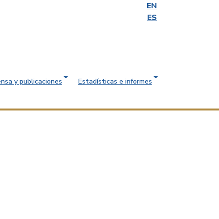
EN
ES
ensa y publicaciones
Estadísticas e informes