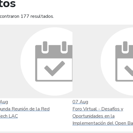
tos
contraron 177 resultados.
mprimir
Leer contenido
Aug
07
Aug
unda Reunión de la Red
Foro Virtual - Desafíos y
tech LAC
Oportunidades en la
Implementación del Open Ba