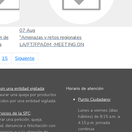
07
Aug
n de
"Amenazas y retos regionales
a
LA/FT/FPADM -MEETING ON
página siguiente
15
Siguiente
on una entidad vigilada
:
Horario de atención
taurar una queja por productos
Punto Ciudadano
:
cidos por una entidad vigilada
Lunes a viernes (días
vicios de la SFC
:
hábiles) de 8:15 a.m. a
rar una petición, queja,
4:15 p.m. jornada
ud, denuncia o felicitación con
continua
ervicios o a la atención de