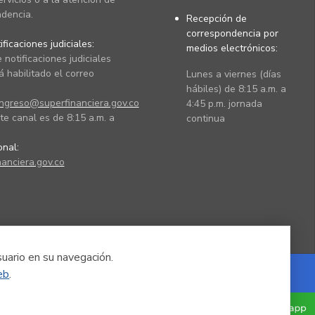
dencia.
Recepción de
correspondencia por
ficaciones judiciales:
medios electrónicos:
 notificaciones judiciales
 habilitado el correo
Lunes a viernes (días
hábiles) de 8:15 a.m. a
ingreso@superfinanciera.gov.co
4:45 p.m. jornada
te canal es de 8:15 a.m. a
continua
ional:
anciera.gov.co
suario en su navegación.
eb
.
Powered by Nexura