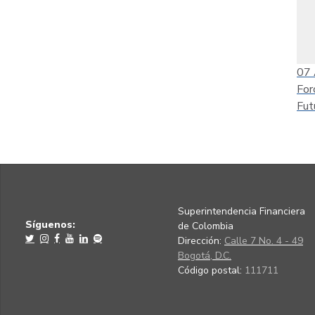
07
For
Fut
Superintendencia Financiera
Síguenos:
de Colombia
Dirección:
Calle 7 No. 4 - 49
Bogotá, D.C.
Código postal:
111711