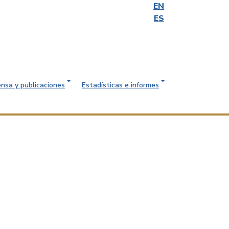
EN
ES
ensa y publicaciones
Estadísticas e informes