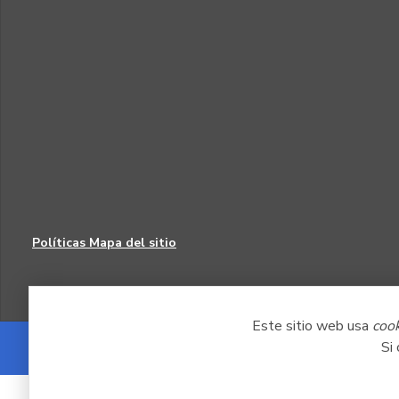
Políticas
Mapa del sitio
Este sitio web usa
coo
Si