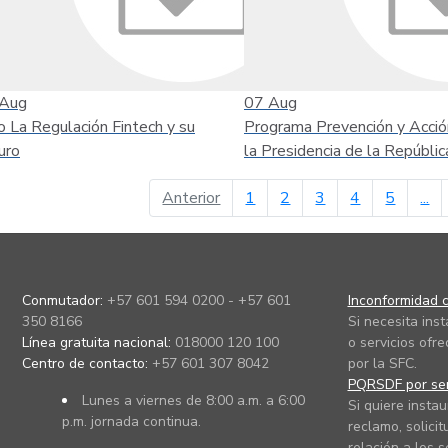
Aug
07
Aug
o La Regulación Fintech y su
Programa Prevención y Acció
uro
la Presidencia de la Repúblic
página anterior
Anterior
1
2
3
4
5
...
Conmutador:
+57 601 594 0200 - +57 601
Inconformidad c
350 8166
Si necesita ins
Línea gratuita nacional:
018000 120 100
o servicios ofre
Centro de contacto:
+57 601 307 8042
por la SFC.
PQRSDF por ser
Lunes a viernes de 8:00 a.m. a 6:00
Si quiere instau
p.m. jornada continua.
reclamo, solicit
relación a los s