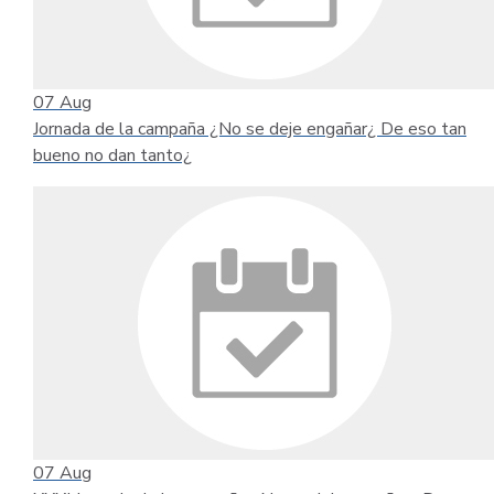
07
Aug
Jornada de la campaña ¿No se deje engañar¿ De eso tan
bueno no dan tanto¿
07
Aug