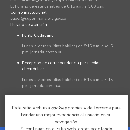
notificaciones_ingreso@superfinanciera.gov.co
El horario de este canal es de 8:15 a.m. a 5:00 p.m.
Correo institucional:
super@superfinanciera.gov.co
Horario de atención
Punto Ciudadano
:
Lunes a viernes (días hábiles) de 8:15 a.m. a 4:15
p.m. jornada continua
Recepción de correspondencia por medios
electrónicos:
Lunes a viernes (días hábiles) de 8:15 a.m. a 4:45
p.m. jornada continua
Políticas
Mapa del sitio
Este sitio web usa
cookies
propias y de terceros para
brindar una mejor experiencia al usuario en su
navegación.
Si continúas en el sitio web, estás aceptando