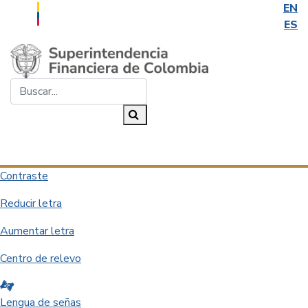
EN
ES
Saltar al contenido principal
Buscar...
Buscar
Desplegar navegación
Contraste
Reducir letra
Aumentar letra
Centro de relevo
Lengua de señas