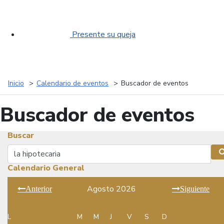
Presente su queja
Inicio
Calendario de eventos
Buscador de eventos
Buscador de eventos
Buscar
Buscar
Calendario General
Agosto 2026
Anterior
Siguiente
L
M
M
J
V
S
D