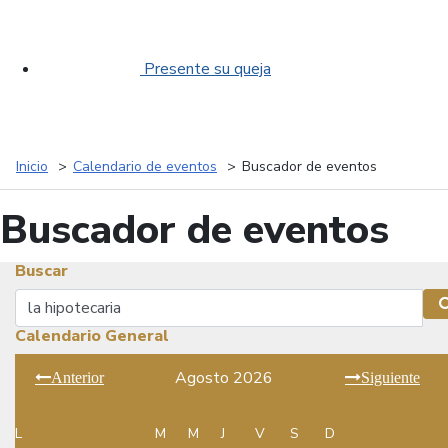
Presente su queja
Inicio
Calendario de eventos
Buscador de eventos
Buscador de eventos
Buscar
Buscar
Calendario General
Agosto 2026
Anterior
Siguiente
L
M
M
J
V
S
D