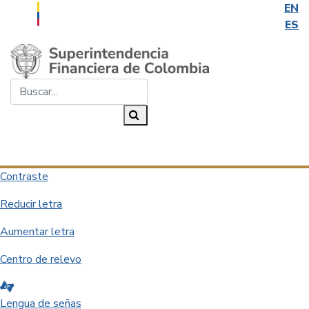
EN
ES
Saltar al contenido principal
Buscar...
Buscar
Desplegar navegación
Contraste
Reducir letra
Aumentar letra
Centro de relevo
Lengua de señas