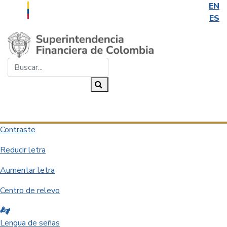
EN
ES
Saltar al contenido principal
Buscar...
Buscar
Desplegar navegación
Contraste
Reducir letra
Aumentar letra
Centro de relevo
Lengua de señas