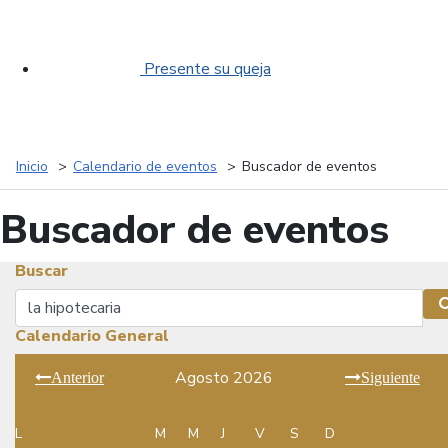
Presente su queja
Inicio
Calendario de eventos
Buscador de eventos
Buscador de eventos
Buscar
Buscar
Calendario General
Agosto 2026
Anterior
Siguiente
L
M
M
J
V
S
D