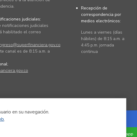
dencia.
Recepción de
correspondencia por
ficaciones judiciales:
medios electrónicos:
 notificaciones judiciales
 habilitado el correo
Lunes a viernes (días
hábiles) de 8:15 a.m. a
ingreso@superfinanciera.gov.co
4:45 p.m. jornada
te canal es de 8:15 a.m. a
continua
ional:
anciera.gov.co
suario en su navegación.
eb
.
Powered by Nexura