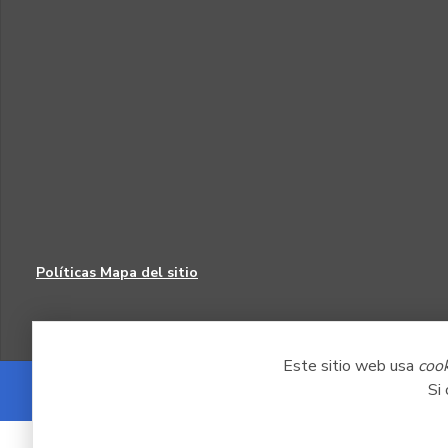
Políticas
Mapa del sitio
Este sitio web usa
coo
Si