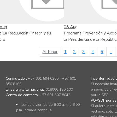
Aug
08
Aug
o La Regulación Fintech y su
Programa Prevención y Acció
uro
la Presidencia de la Repúblic
página anterior
Anterior
1
2
3
4
5
...
Conmutador:
+57 601 594 0200 - +57 601
Inconformidad c
350 8166
Si necesita ins
Línea gratuita nacional:
018000 120 100
o servicios ofre
Centro de contacto:
+57 601 307 8042
por la SFC.
PQRSDF por ser
Lunes a viernes de 8:00 a.m. a 6:00
Si quiere instau
p.m. jornada continua.
reclamo, solicit
relación a los s