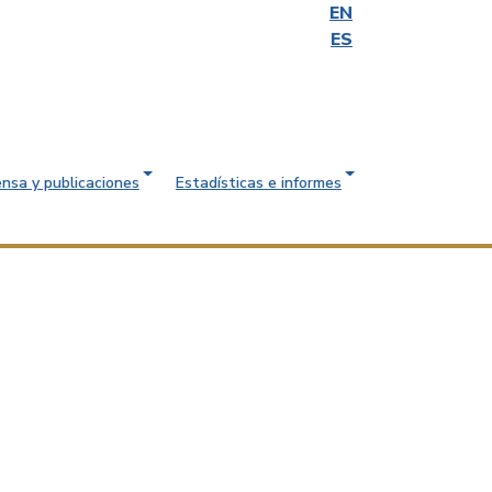
EN
ES
ensa y publicaciones
Estadísticas e informes