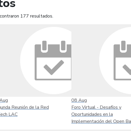
tos
contraron 177 resultados.
mprimir
Leer contenido
Aug
08
Aug
unda Reunión de la Red
Foro Virtual - Desafíos y
tech LAC
Oportunidades en la
Implementación del Open Ba