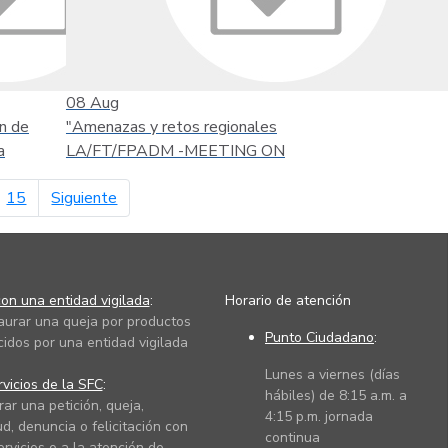
08
Aug
n de
"Amenazas y retos regionales
a
LA/FT/FPADM -MEETING ON
página siguiente
15
Siguiente
on una entidad vigilada
:
Horario de atención
taurar una queja por productos
Punto Ciudadano
:
cidos por una entidad vigilada
Lunes a viernes (días
vicios de la SFC
:
hábiles) de 8:15 a.m. a
rar una petición, queja,
4:15 p.m. jornada
ud, denuncia o felicitación con
continua
ervicios o a la atención de