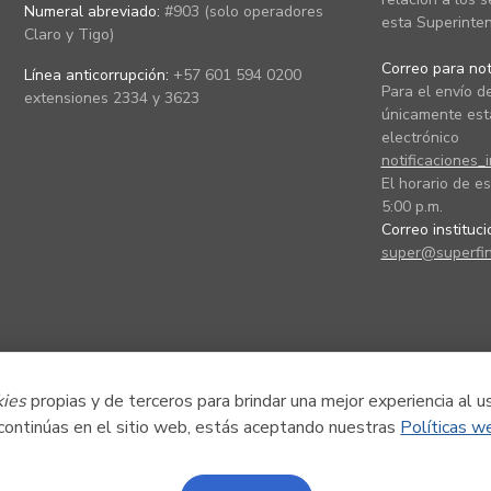
Numeral abreviado:
#903 (solo operadores
esta Superinten
Claro y Tigo)
Correo para noti
Línea anticorrupción:
+57 601 594 0200
Para el envío de
extensiones 2334 y 3623
únicamente está
electrónico
notificaciones_
El horario de es
5:00 p.m.
Correo instituc
super@superfin
kies
propias y de terceros para brindar una mejor experiencia al u
 continúas en el sitio web, estás aceptando nuestras
Políticas w