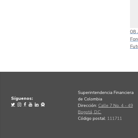
08
For
Fut
Superintendencia Financiera
Síguenos:
de Colombia
Dirección:
Calle 7 No. 4 - 49
Bogotá, D.C.
Código postal:
111711