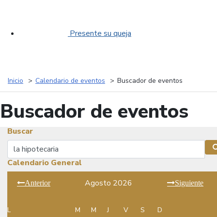
Presente su queja
Inicio
Calendario de eventos
Buscador de eventos
Buscador de eventos
Buscar
Buscar
Calendario General
Agosto 2026
Anterior
Siguiente
L
M
M
J
V
S
D