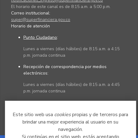
notificaciones_ingreso@superfinanciera.gov.co
El horario de este canal es de 8:15 a.m. a 5:00 p.m.
Correo institucional:
super@superfinanciera.gov.co
Horario de atención
Punto Ciudadano
:
Lunes a viernes (días hábiles) de 8:15 a.m. a 4:15
p.m. jornada continua
Recepción de correspondencia por medios
electrónicos:
Lunes a viernes (días hábiles) de 8:15 a.m. a 4:45
p.m. jornada continua
Políticas
Mapa del sitio
Este sitio web usa
cookies
propias y de terceros para
brindar una mejor experiencia al usuario en su
navegación.
Si continúas en el sitio web, estás aceptando