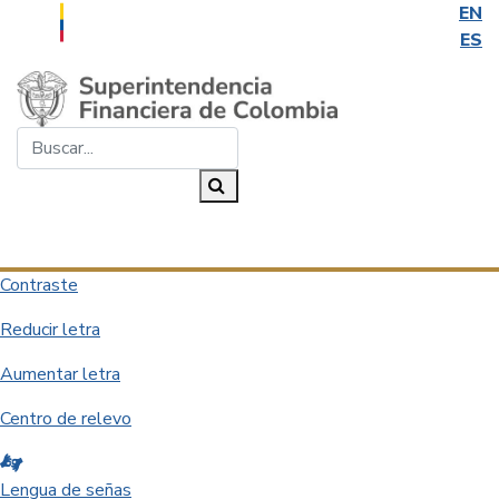
EN
ES
Saltar al contenido principal
Buscar...
Buscar
Desplegar navegación
Contraste
Reducir letra
Aumentar letra
Centro de relevo
Lengua de señas