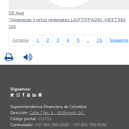
09
Aug
"Amenazas y retos regionales LA/FT/FPADM -MEETING
ON
página anterior
Anterior
1
2
3
4
5
...
15
Siguiente
Imprimir
Leer contenido
Síguenos:
Superintendencia Financiera de Colombia
Dirección:
Calle 7 No. 4 - 49 Bogotá, D.C.
Código postal:
111711
Conmutador:
+57 601 594 0200 - +57 601 350 8166